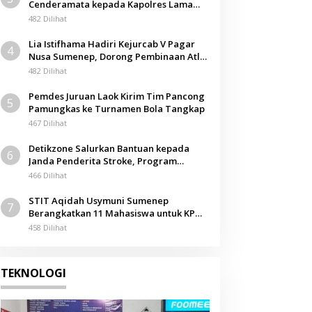
Cenderamata kepada Kapolres Lama
Berita
pada Acara Kenal Pamit
482 Dilihat
ngan
SMSI Jatim Gelar Rak
Lia Istifhama Hadiri Kejurcab V Pagar
4
an
Penguatan Lini Bisni
Nusa Sumenep, Dorong Pembinaan Atlet
Berkarakter
482 Dilihat
23 Juni 2026
Pemdes Juruan Laok Kirim Tim Pancong
5
Pamungkas ke Turnamen Bola Tangkap
467 Dilihat
Detikzone Salurkan Bantuan kepada
6
Janda Penderita Stroke, Program
Berbagi Masuki Hari ke-61
466 Dilihat
STIT Aqidah Usymuni Sumenep
7
Berangkatkan 11 Mahasiswa untuk KPM
Internasional di Malaysia
458 Dilihat
TEKNOLOGI