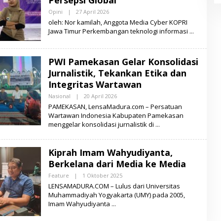
U
R
Opini
|
27 April 2026
O
A
L
oleh: Nor kamilah, Anggota Media Cyber KOPRI
E
Jawa Timur Perkembangan teknologi informasi
H
L
E
N
PWI Pamekasan Gelar Konsolidasi
S
A
Jurnalistik, Tekankan Etika dan
M
A
Integritas Wartawan
D
U
Nasional
|
20 April 2026
O
R
L
PAMEKASAN, LensaMadura.com – Persatuan
A
E
Wartawan Indonesia Kabupaten Pamekasan
H
menggelar konsolidasi jurnalistik di
M
U
K
S
Kiprah Imam Wahyudiyanta,
I
D
Berkelana dari Media ke Media
Feature
|
1 Oktober 2025
O
L
LENSAMADURA.COM – Lulus dari Universitas
E
Muhammadiyah Yogyakarta (UMY) pada 2005,
H
Imam Wahyudiyanta
L
E
N