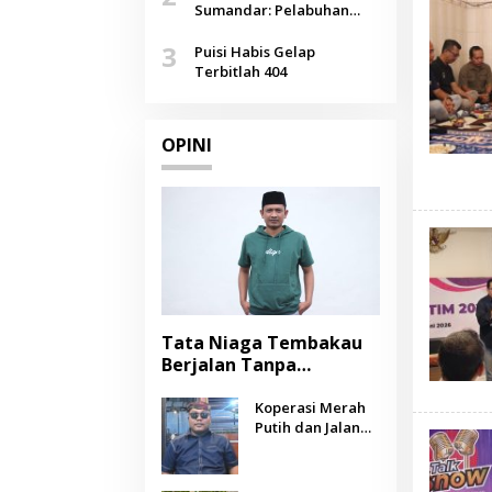
Agustus
Sumandar: Pelabuhan
Pasongsongan, Salopeng,
3
Selendang Benang Merah
Puisi Habis Gelap
Lombang
Terbitlah 404
OPINI
Tata Niaga Tembakau
Berjalan Tanpa
Instrumen, Benarkah
Negara Berpihak
Koperasi Merah
Putih dan Jalan
kepada Petani?
Panjang Menuju
Kesejahteraan