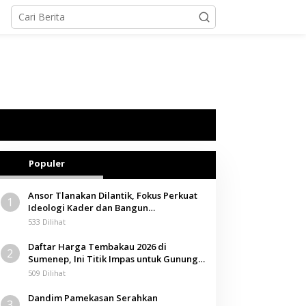
Populer
Ansor Tlanakan Dilantik, Fokus Perkuat
1
Ideologi Kader dan Bangun
Kemandirian Ekonomi
533 Dilihat
Daftar Harga Tembakau 2026 di
2
Sumenep, Ini Titik Impas untuk Gunung,
Tegal, dan Sawah
509 Dilihat
Dandim Pamekasan Serahkan
3