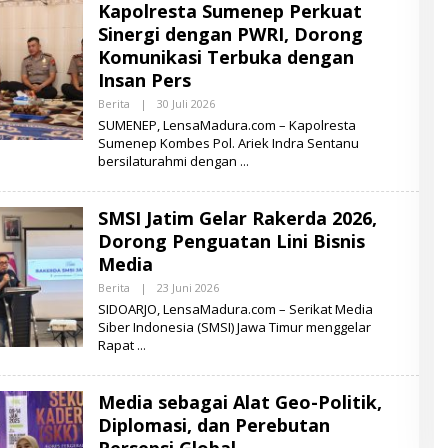
Kapolresta Sumenep Perkuat
A
M
Sinergi dengan PWRI, Dorong
A
D
Komunikasi Terbuka dengan
U
Insan Pers
R
A
Berita
|
30 Juli 2026
O
L
SUMENEP, LensaMadura.com – Kapolresta
E
Sumenep Kombes Pol. Ariek Indra Sentanu
H
bersilaturahmi dengan
L
E
N
S
SMSI Jatim Gelar Rakerda 2026,
A
M
Dorong Penguatan Lini Bisnis
A
D
Media
U
R
Berita
|
23 Juni 2026
O
A
L
SIDOARJO, LensaMadura.com – Serikat Media
E
Siber Indonesia (SMSI) Jawa Timur menggelar
H
Rapat
L
E
N
S
Media sebagai Alat Geo-Politik,
A
M
Diplomasi, dan Perebutan
A
D
Persepsi Global