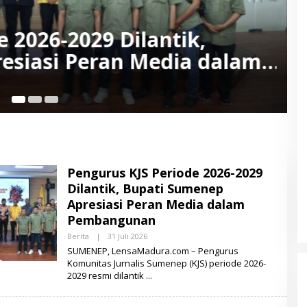
a Sumenep Perkuat Sinergi de
ong Komunikasi Terbuka deng
Pengurus KJS Periode 2026-2029
Dilantik, Bupati Sumenep
Apresiasi Peran Media dalam
Pembangunan
Berita
|
31 Juli 2026
O
L
SUMENEP, LensaMadura.com – Pengurus
E
Komunitas Jurnalis Sumenep (KJS) periode 2026-
H
2029 resmi dilantik
L
E
N
S