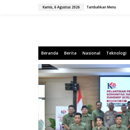
L
Kamis, 6 Agustus 2026
Tambahkan Menu
e
w
a
t
i
k
e
k
o
Beranda
Berita
Nasional
Teknologi
n
t
e
n