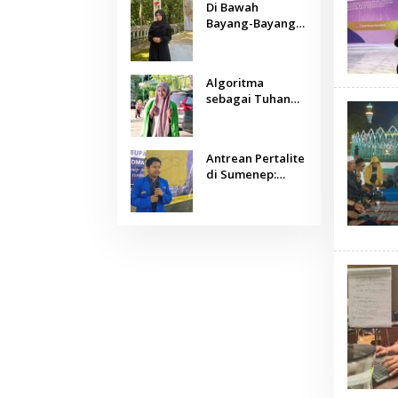
Di Bawah
Bayang-Bayang
Algoritma:
Menjaga Nurani
Kemanusiaan di
Algoritma
Era Kecerdasan
sebagai Tuhan
Buatan
Baru: Agama,
Sains, dan
Manusia
Antrean Pertalite
di Sumenep:
Ketika Geopolitik
Global Mengetuk
Dapur Rakyat
Kepulauan