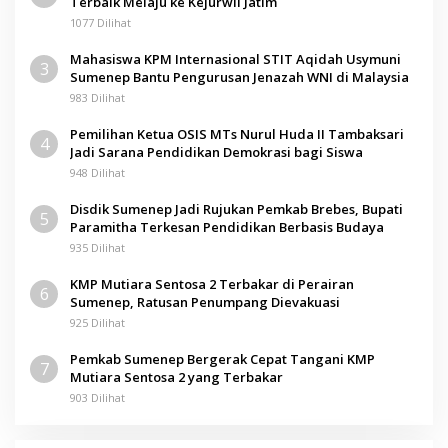
Terbaik Melaju ke Kejurwil Jatim
1077 Dilihat
Mahasiswa KPM Internasional STIT Aqidah Usymuni
3
Sumenep Bantu Pengurusan Jenazah WNI di Malaysia
983 Dilihat
Pemilihan Ketua OSIS MTs Nurul Huda II Tambaksari
4
Jadi Sarana Pendidikan Demokrasi bagi Siswa
948 Dilihat
Disdik Sumenep Jadi Rujukan Pemkab Brebes, Bupati
5
Paramitha Terkesan Pendidikan Berbasis Budaya
935 Dilihat
KMP Mutiara Sentosa 2 Terbakar di Perairan
6
Sumenep, Ratusan Penumpang Dievakuasi
925 Dilihat
Pemkab Sumenep Bergerak Cepat Tangani KMP
7
Mutiara Sentosa 2 yang Terbakar
903 Dilihat