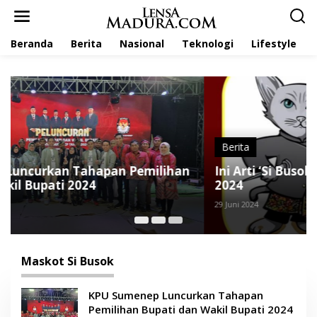
L
e
w
Beranda
Berita
Nasional
Teknologi
Lifestyle
a
t
i
k
e
k
o
n
t
Berita
e
Ini Arti ‘Si Busok’, Maskot Pilkada Sumenep
n
2024
29 Juni 2024
Maskot Si Busok
KPU Sumenep Luncurkan Tahapan
Pemilihan Bupati dan Wakil Bupati 2024