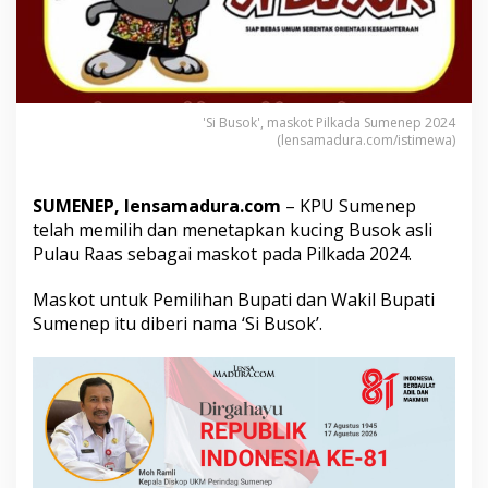
a
s
k
o
t
P
'Si Busok', maskot Pilkada Sumenep 2024
i
(lensamadura.com/istimewa)
l
k
a
SUMENEP, lensamadura.com
– KPU Sumenep
d
a
telah memilih dan menetapkan kucing Busok asli
S
Pulau Raas sebagai maskot pada Pilkada 2024.
u
m
Maskot untuk Pemilihan Bupati dan Wakil Bupati
e
Sumenep itu diberi nama ‘Si Busok’.
n
e
p
2
0
2
4