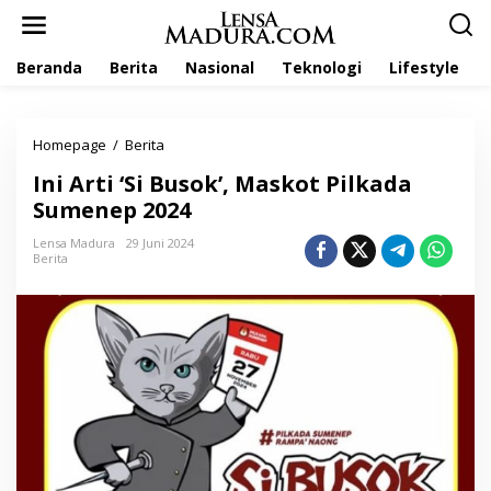
L
e
w
Beranda
Berita
Nasional
Teknologi
Lifestyle
a
t
i
k
Homepage
/
Berita
I
e
n
k
Ini Arti ‘Si Busok’, Maskot Pilkada
i
o
A
Sumenep 2024
n
r
t
t
Lensa Madura
29 Juni 2024
e
Berita
i
n
'
S
i
B
u
s
o
k
'
,
M