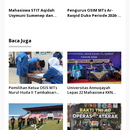
Mutiara Sentosa II,
Bupati Paramitha Terkesan
Operator Diaudit
Pendidikan Berbasis
Mahasiswa STIT Aqidah
Pengurus OSIM MTs Ar-
Budaya
Usymuni Sumenep dan
Rasyid Duko Periode 2026-
PTIQ Bantu Pemulangan
2027 Resmi Dilantik
Jenazah WNI Asal Aceh di
Malaysia
Baca Juga
Pemilihan Ketua OSIS MTs
Universitas Annuqayah
Nurul Huda II Tambaksari
Lepas 22 Mahasiswa KKN
Jadi Sarana Pendidikan
Internasional ke Arab Saudi
Demokrasi bagi Siswa