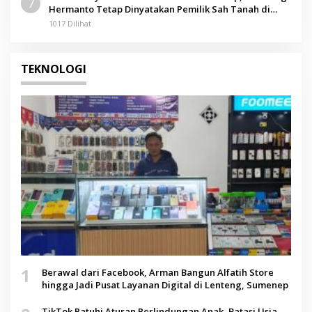
7
Hermanto Tetap Dinyatakan Pemilik Sah Tanah di
Pamolokan
1017 Dilihat
TEKNOLOGI
1
Berawal dari Facebook, Arman Bangun Alfatih Store
hingga Jadi Pusat Layanan Digital di Lenteng, Sumenep
TikTok Patuhi Aturan Perlindungan Anak, Batasi Usia