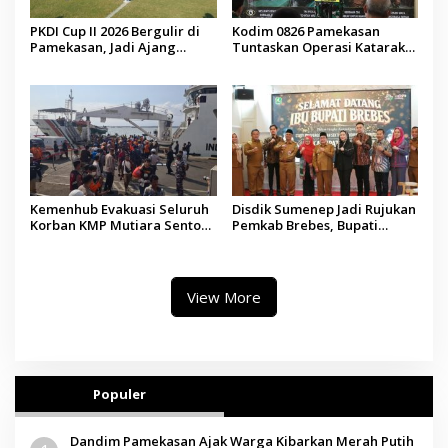
PKDI Cup II 2026 Bergulir di
Kodim 0826 Pamekasan
Pamekasan, Jadi Ajang
Tuntaskan Operasi Katarak
Silaturahmi Kepala Desa se-
Gratis, 160 Pasien Jalani
Madura
Tindakan Medis
Kemenhub Evakuasi Seluruh
Disdik Sumenep Jadi Rujukan
Korban KMP Mutiara Sentosa
Pemkab Brebes, Bupati
II, Operator Diaudit
Paramitha Terkesan
Pendidikan Berbasis Budaya
View More
Populer
Dandim Pamekasan Ajak Warga Kibarkan Merah Putih