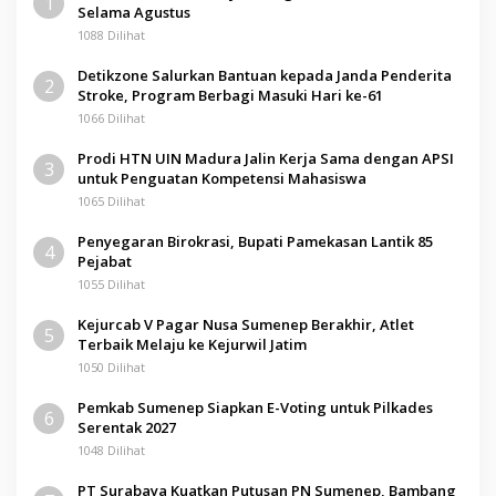
1
Selama Agustus
1088 Dilihat
Detikzone Salurkan Bantuan kepada Janda Penderita
2
Stroke, Program Berbagi Masuki Hari ke-61
1066 Dilihat
Prodi HTN UIN Madura Jalin Kerja Sama dengan APSI
3
untuk Penguatan Kompetensi Mahasiswa
1065 Dilihat
Penyegaran Birokrasi, Bupati Pamekasan Lantik 85
4
Pejabat
1055 Dilihat
Kejurcab V Pagar Nusa Sumenep Berakhir, Atlet
5
Terbaik Melaju ke Kejurwil Jatim
1050 Dilihat
Pemkab Sumenep Siapkan E-Voting untuk Pilkades
6
Serentak 2027
1048 Dilihat
PT Surabaya Kuatkan Putusan PN Sumenep, Bambang