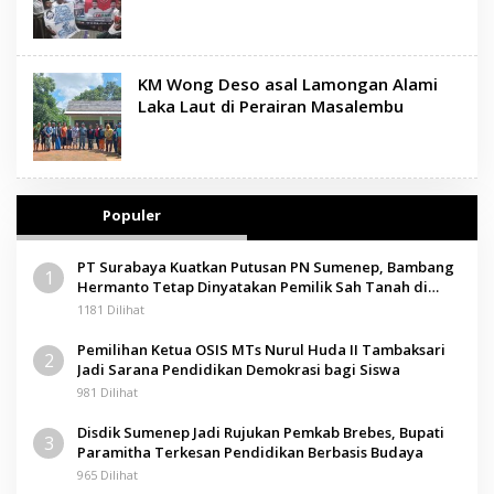
KM Wong Deso asal Lamongan Alami
Laka Laut di Perairan Masalembu
Populer
PT Surabaya Kuatkan Putusan PN Sumenep, Bambang
1
Hermanto Tetap Dinyatakan Pemilik Sah Tanah di
Pamolokan
1181 Dilihat
Pemilihan Ketua OSIS MTs Nurul Huda II Tambaksari
2
Jadi Sarana Pendidikan Demokrasi bagi Siswa
981 Dilihat
Disdik Sumenep Jadi Rujukan Pemkab Brebes, Bupati
3
Paramitha Terkesan Pendidikan Berbasis Budaya
965 Dilihat