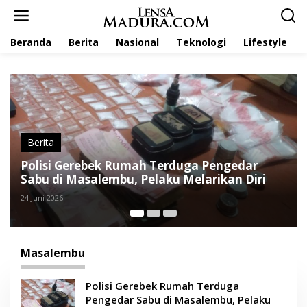
L
e
w
Beranda
Berita
Nasional
Teknologi
Lifestyle
a
t
i
k
e
k
o
n
t
Berita
e
PCNU Masalembu Tetapkan Buang Sampah
n
Sembarangan Haram
26 Februari 2026
Masalembu
Polisi Gerebek Rumah Terduga
Pengedar Sabu di Masalembu, Pelaku