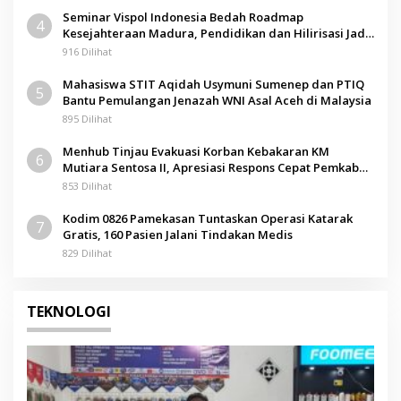
Seminar Vispol Indonesia Bedah Roadmap
4
Kesejahteraan Madura, Pendidikan dan Hilirisasi Jadi
Kunci
916 Dilihat
Mahasiswa STIT Aqidah Usymuni Sumenep dan PTIQ
5
Bantu Pemulangan Jenazah WNI Asal Aceh di Malaysia
895 Dilihat
Menhub Tinjau Evakuasi Korban Kebakaran KM
6
Mutiara Sentosa II, Apresiasi Respons Cepat Pemkab
Sumenep
853 Dilihat
Kodim 0826 Pamekasan Tuntaskan Operasi Katarak
7
Gratis, 160 Pasien Jalani Tindakan Medis
829 Dilihat
TEKNOLOGI