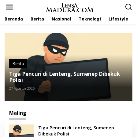
L
e
w
Beranda
Berita
Nasional
Teknologi
Lifestyle
a
t
i
k
e
k
o
n
t
Berita
e
Tiga Pencuri di Lenteng, Sumenep Dibekuk
n
Polisi
27 Agustus 2025
Maling
Tiga Pencuri di Lenteng, Sumenep
Dibekuk Polisi