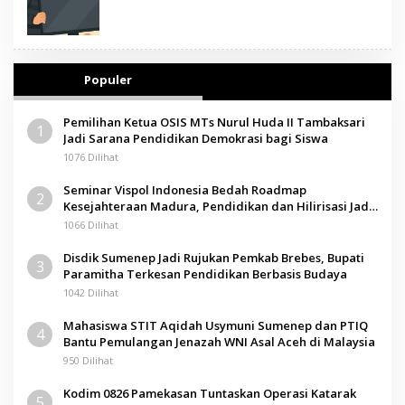
Populer
Pemilihan Ketua OSIS MTs Nurul Huda II Tambaksari
1
Jadi Sarana Pendidikan Demokrasi bagi Siswa
1076 Dilihat
Seminar Vispol Indonesia Bedah Roadmap
2
Kesejahteraan Madura, Pendidikan dan Hilirisasi Jadi
Kunci
1066 Dilihat
Disdik Sumenep Jadi Rujukan Pemkab Brebes, Bupati
3
Paramitha Terkesan Pendidikan Berbasis Budaya
1042 Dilihat
Mahasiswa STIT Aqidah Usymuni Sumenep dan PTIQ
4
Bantu Pemulangan Jenazah WNI Asal Aceh di Malaysia
950 Dilihat
Kodim 0826 Pamekasan Tuntaskan Operasi Katarak
5