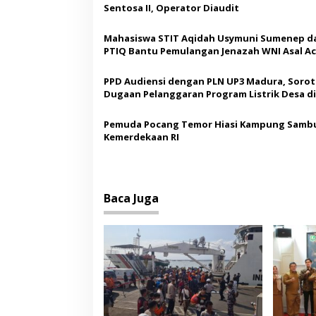
s
Sentosa II, Operator Diaudit
i
Mahasiswa STIT Aqidah Usymuni Sumenep d
p
PTIQ Bantu Pemulangan Jenazah WNI Asal Ac
Malaysia
o
PPD Audiensi dengan PLN UP3 Madura, Sorot
s
Dugaan Pelanggaran Program Listrik Desa di
Sumenep
Pemuda Pocang Temor Hiasi Kampung Sambu
Kemerdekaan RI
Baca Juga