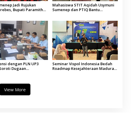
umenep Jadi Rujukan
Mahasiswa STIT Aqidah Usymuni
rebes, Bupati Paramitha
Sumenep dan PTIQ Bantu
 Pendidikan Berbasis
Pemulangan Jenazah WNI Asal
Aceh di Malaysia
ensi dengan PLN UP3
Seminar Vispol Indonesia Bedah
Soroti Dugaan
Roadmap Kesejahteraan Madura,
ran Program Listrik Desa
Pendidikan dan Hilirisasi Jadi
ep
Kunci
View More