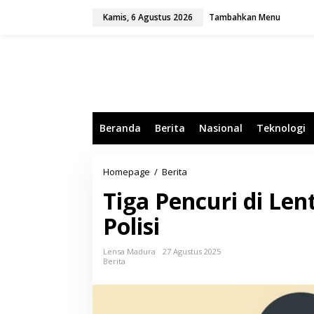
L
Kamis, 6 Agustus 2026
Tambahkan Menu
e
w
a
t
i
k
e
k
o
Beranda
Berita
Nasional
Teknologi
n
t
e
n
Homepage
/
Berita
T
i
Tiga Pencuri di Le
g
a
Polisi
P
e
n
Lensa Madura
27 Agustus 2025
c
Berita
u
r
i
d