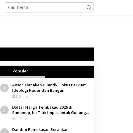
Populer
Ansor Tlanakan Dilantik, Fokus Perkuat
1
Ideologi Kader dan Bangun
Kemandirian Ekonomi
533 Dilihat
Daftar Harga Tembakau 2026 di
2
Sumenep, Ini Titik Impas untuk Gunung,
Tegal, dan Sawah
509 Dilihat
Dandim Pamekasan Serahkan
3