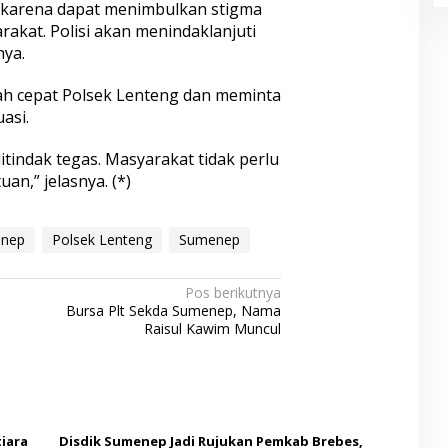
n karena dapat menimbulkan stigma
rakat. Polisi akan menindaklanjuti
nya.
ah cepat Polsek Lenteng dan meminta
asi.
ditindak tegas. Masyarakat tidak perlu
an,” jelasnya. (*)
enep
Polsek Lenteng
Sumenep
Pos berikutnya
a
Bursa Plt Sekda Sumenep, Nama
Raisul Kawim Muncul
iara
Disdik Sumenep Jadi Rujukan Pemkab Brebes,