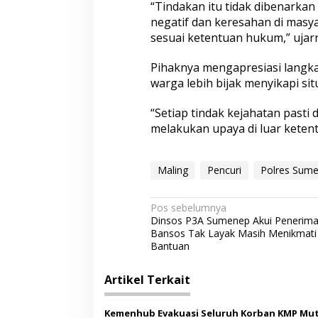
“Tindakan itu tidak dibenarka
negatif dan keresahan di masya
sesuai ketentuan hukum,” ujar
Pihaknya mengapresiasi langk
warga lebih bijak menyikapi situ
“Setiap tindak kejahatan pasti 
melakukan upaya di luar ketentu
Maling
Pencuri
Polres Sum
N
Pos sebelumnya
Dinsos P3A Sumenep Akui Penerim
a
Bansos Tak Layak Masih Menikmati
v
Bantuan
i
Artikel Terkait
g
a
Kemenhub Evakuasi Seluruh Korban KMP Mut