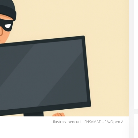
Ilustrasi pencuri. LENSAMADURA/Open AI