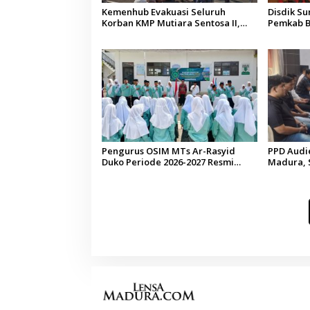
Kemenhub Evakuasi Seluruh
Disdik S
Korban KMP Mutiara Sentosa II,
Pemkab B
Operator Diaudit
Terkesan
Budaya
Pengurus OSIM MTs Ar-Rasyid
PPD Audi
Duko Periode 2026-2027 Resmi
Madura, 
Dilantik
Pelangga
di Sumen