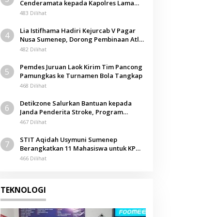
Cenderamata kepada Kapolres Lama
pada Acara Kenal Pamit
483 Dilihat
Lia Istifhama Hadiri Kejurcab V Pagar
4
Nusa Sumenep, Dorong Pembinaan Atlet
Berkarakter
482 Dilihat
Pemdes Juruan Laok Kirim Tim Pancong
5
Pamungkas ke Turnamen Bola Tangkap
468 Dilihat
Detikzone Salurkan Bantuan kepada
6
Janda Penderita Stroke, Program
Berbagi Masuki Hari ke-61
467 Dilihat
STIT Aqidah Usymuni Sumenep
7
Berangkatkan 11 Mahasiswa untuk KPM
Internasional di Malaysia
466 Dilihat
TEKNOLOGI