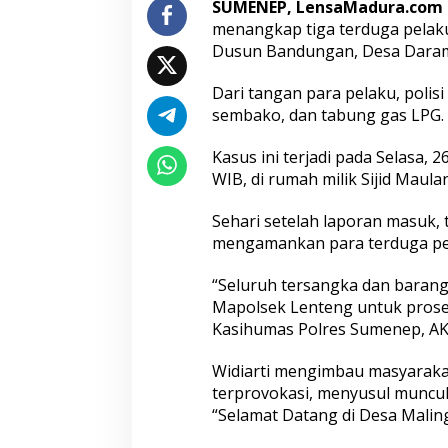
SUMENEP, LensaMadura.com
l
menangkap tiga terduga pelak
i
Dusun Bandungan, Desa Daram
s
i
Dari tangan para pelaku, polisi
sembako, dan tabung gas LPG.
Kasus ini terjadi pada Selasa, 2
WIB, di rumah milik Sijid Maula
Sehari setelah laporan masuk, 
mengamankan para terduga pe
“Seluruh tersangka dan barang 
Mapolsek Lenteng untuk proses
Kasihumas Polres Sumenep, AKP
Widiarti mengimbau masyarakat
terprovokasi, menyusul muncul
“Selamat Datang di Desa Maling