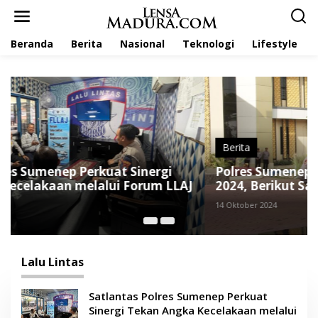
L
e
w
Beranda
Berita
Nasional
Teknologi
Lifestyle
a
t
i
k
e
k
o
n
t
Berita
e
Polres Sumenep Gelar Operasi Zebra Semeru
n
2024, Berikut Sasaran Pelanggarannya
14 Oktober 2024
Lalu Lintas
Satlantas Polres Sumenep Perkuat
Sinergi Tekan Angka Kecelakaan melalui