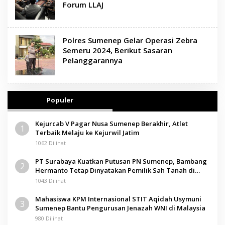
Forum LLAJ
Polres Sumenep Gelar Operasi Zebra
Semeru 2024, Berikut Sasaran
Pelanggarannya
Populer
Kejurcab V Pagar Nusa Sumenep Berakhir, Atlet
1
Terbaik Melaju ke Kejurwil Jatim
1062 Dilihat
PT Surabaya Kuatkan Putusan PN Sumenep, Bambang
2
Hermanto Tetap Dinyatakan Pemilik Sah Tanah di
Pamolokan
1043 Dilihat
Mahasiswa KPM Internasional STIT Aqidah Usymuni
3
Sumenep Bantu Pengurusan Jenazah WNI di Malaysia
980 Dilihat