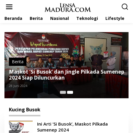
L
e
w
Beranda
Berita
Nasional
Teknologi
Lifestyle
a
t
i
k
e
k
o
n
t
Berita
e
Maskot ‘Si Busok’ dan Jingle Pilkada Sumenep
n
2024 Siap Diluncurkan
28 Juni 2024
Kucing Busok
Ini Arti ‘Si Busok’, Maskot Pilkada
Sumenep 2024