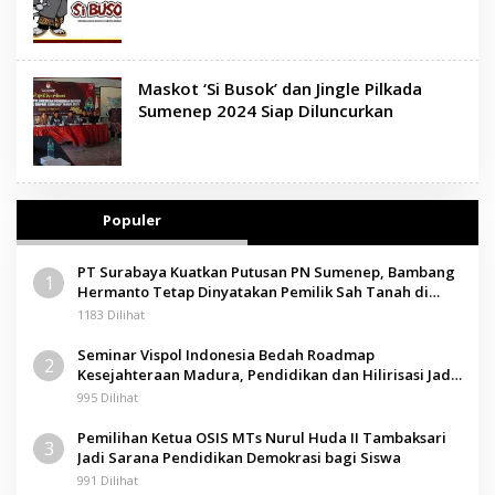
Maskot ‘Si Busok’ dan Jingle Pilkada
Sumenep 2024 Siap Diluncurkan
Populer
PT Surabaya Kuatkan Putusan PN Sumenep, Bambang
1
Hermanto Tetap Dinyatakan Pemilik Sah Tanah di
Pamolokan
1183 Dilihat
Seminar Vispol Indonesia Bedah Roadmap
2
Kesejahteraan Madura, Pendidikan dan Hilirisasi Jadi
Kunci
995 Dilihat
Pemilihan Ketua OSIS MTs Nurul Huda II Tambaksari
3
Jadi Sarana Pendidikan Demokrasi bagi Siswa
991 Dilihat