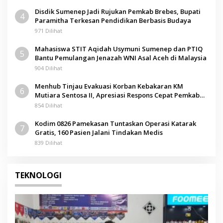
Disdik Sumenep Jadi Rujukan Pemkab Brebes, Bupati
4
Paramitha Terkesan Pendidikan Berbasis Budaya
971 Dilihat
Mahasiswa STIT Aqidah Usymuni Sumenep dan PTIQ
5
Bantu Pemulangan Jenazah WNI Asal Aceh di Malaysia
904 Dilihat
Menhub Tinjau Evakuasi Korban Kebakaran KM
6
Mutiara Sentosa II, Apresiasi Respons Cepat Pemkab
Sumenep
854 Dilihat
Kodim 0826 Pamekasan Tuntaskan Operasi Katarak
7
Gratis, 160 Pasien Jalani Tindakan Medis
839 Dilihat
TEKNOLOGI