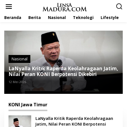
L
e
w
Beranda
Berita
Nasional
Teknologi
Lifestyle
a
t
i
k
e
k
o
n
t
Nasional
e
LaNyalla Kritik Raperda Keolahragaan Jatim,
n
Nilai Peran KONI Berpotensi Dikebiri
12 Mei 2026
KONI Jawa Timur
LaNyalla Kritik Raperda Keolahragaan
Jatim, Nilai Peran KONI Berpotensi