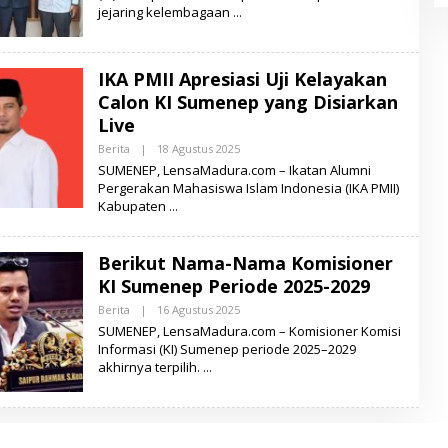
jejaring kelembagaan
L
E
N
S
A
IKA PMII Apresiasi Uji Kelayakan
M
A
Calon KI Sumenep yang Disiarkan
D
Live
U
R
Berita
|
18 Agustus 2025
O
A
L
SUMENEP, LensaMadura.com – Ikatan Alumni
E
Pergerakan Mahasiswa Islam Indonesia (IKA PMII)
H
Kabupaten
L
E
N
S
Berikut Nama-Nama Komisioner
A
M
KI Sumenep Periode 2025-2029
A
D
Berita
|
16 Agustus 2025
O
U
L
SUMENEP, LensaMadura.com – Komisioner Komisi
R
E
A
Informasi (KI) Sumenep periode 2025–2029
H
akhirnya terpilih.
L
E
N
S
A
M