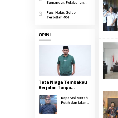
Agustus
Sumandar: Pelabuhan
Pasongsongan, Salopeng,
3
Selendang Benang Merah
Puisi Habis Gelap
Lombang
Terbitlah 404
OPINI
Tata Niaga Tembakau
Berjalan Tanpa
Instrumen, Benarkah
Negara Berpihak
Koperasi Merah
Putih dan Jalan
kepada Petani?
Panjang Menuju
Kesejahteraan