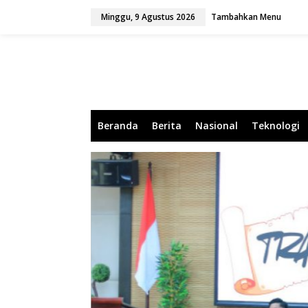
L
Minggu, 9 Agustus 2026
Tambahkan Menu
e
w
a
t
i
k
e
k
o
Beranda
Berita
Nasional
Teknologi
n
t
e
n