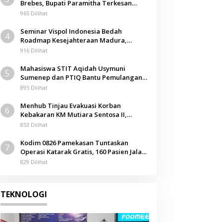
Brebes, Bupati Paramitha Terkesan
Berita
Pendidikan Berbasis Budaya
965 Dilihat
Sidang Perdana, KI Sumenep Pe
Seminar Vispol Indonesia Bedah
4
Informasi APBDes dan CSR Mig
Roadmap Kesejahteraan Madura,
Pendidikan dan Hilirisasi Jadi Kunci
916 Dilihat
April 2026
Mahasiswa STIT Aqidah Usymuni
5
Sumenep dan PTIQ Bantu Pemulangan
Jenazah WNI Asal Aceh di Malaysia
895 Dilihat
Menhub Tinjau Evakuasi Korban
6
Kebakaran KM Mutiara Sentosa II,
Apresiasi Respons Cepat Pemkab
853 Dilihat
Sumenep
Kodim 0826 Pamekasan Tuntaskan
7
Operasi Katarak Gratis, 160 Pasien Jalani
Tindakan Medis
829 Dilihat
TEKNOLOGI