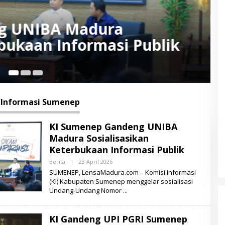
I Sumenep Perluas
aan Informasi Publik
6 
 Informasi Sumenep
KI Sumenep Gandeng UNIBA
Madura Sosialisasikan
Keterbukaan Informasi Publik
Berita
|
23 April 2026
O
L
SUMENEP, LensaMadura.com – Komisi Informasi
E
(KI) Kabupaten Sumenep menggelar sosialisasi
H
Undang-Undang Nomor
L
E
N
S
KI Gandeng UPI PGRI Sumenep
A
M