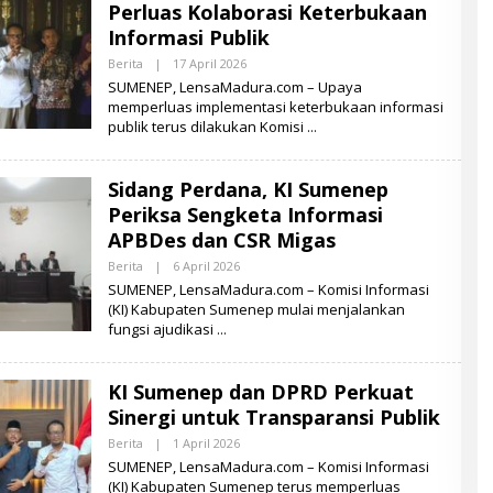
Perluas Kolaborasi Keterbukaan
A
D
Informasi Publik
U
R
Berita
|
17 April 2026
O
A
L
SUMENEP, LensaMadura.com – Upaya
E
memperluas implementasi keterbukaan informasi
H
publik terus dilakukan Komisi
L
E
N
S
Sidang Perdana, KI Sumenep
A
M
Periksa Sengketa Informasi
A
D
APBDes dan CSR Migas
U
R
Berita
|
6 April 2026
O
A
L
SUMENEP, LensaMadura.com – Komisi Informasi
E
(KI) Kabupaten Sumenep mulai menjalankan
H
fungsi ajudikasi
L
E
N
S
KI Sumenep dan DPRD Perkuat
A
M
Sinergi untuk Transparansi Publik
A
D
Berita
|
1 April 2026
O
U
L
SUMENEP, LensaMadura.com – Komisi Informasi
R
E
A
(KI) Kabupaten Sumenep terus memperluas
H