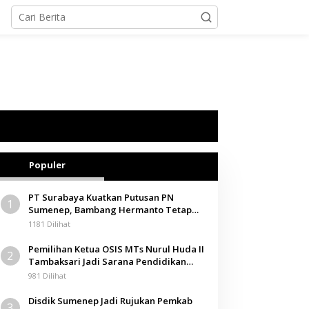
Populer
PT Surabaya Kuatkan Putusan PN
1
Sumenep, Bambang Hermanto Tetap
Dinyatakan Pemilik Sah Tanah di
1181 Dilihat
Pamolokan
Pemilihan Ketua OSIS MTs Nurul Huda II
2
Tambaksari Jadi Sarana Pendidikan
Demokrasi bagi Siswa
981 Dilihat
Disdik Sumenep Jadi Rujukan Pemkab
3