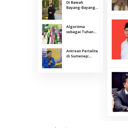
Di Bawah
Bayang-Bayang
Algoritma:
Menjaga Nurani
Kemanusiaan di
Algoritma
Era Kecerdasan
sebagai Tuhan
Buatan
Baru: Agama,
Sains, dan
Manusia
Antrean Pertalite
di Sumenep:
Ketika Geopolitik
Global Mengetuk
Dapur Rakyat
Kepulauan