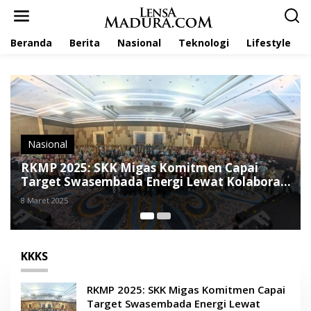
L
e
w
Beranda
Berita
Nasional
Teknologi
Lifestyle
a
t
i
k
e
k
o
n
t
Nasional
e
RKMP 2025: SKK Migas Komitmen Capai
n
Target Swasembada Energi Lewat Kolaborasi
Proyek Hulu Migas
8 Maret 2025
KKKS
RKMP 2025: SKK Migas Komitmen Capai
Target Swasembada Energi Lewat