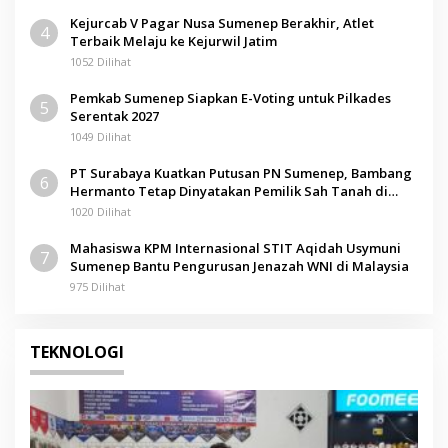
Kejurcab V Pagar Nusa Sumenep Berakhir, Atlet
4
Terbaik Melaju ke Kejurwil Jatim
1052 Dilihat
Pemkab Sumenep Siapkan E-Voting untuk Pilkades
5
Serentak 2027
1049 Dilihat
PT Surabaya Kuatkan Putusan PN Sumenep, Bambang
6
Hermanto Tetap Dinyatakan Pemilik Sah Tanah di
Pamolokan
1020 Dilihat
Mahasiswa KPM Internasional STIT Aqidah Usymuni
7
Sumenep Bantu Pengurusan Jenazah WNI di Malaysia
975 Dilihat
TEKNOLOGI