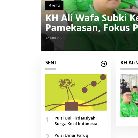
Berita
KH Ali Wafa Subki 
Pamekasan, Fokus Pe
12 Juni 2026
SENI
KH Ali
1
Puisi Uni Firdausiyah:
Surga Kecil Indonesia
yang Tak Lagi Perawan,
2
Doa yang Jauh, Narasi
Puisi Umar Faruq