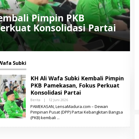
Kembali Pimpin PKB
rkuat Konsolidasi Partai
 Wafa Subki
KH Ali Wafa Subki Kembali Pimpin
PKB Pamekasan, Fokus Perkuat
Konsolidasi Partai
Berita
|
12 Juni 2026
O
L
PAMEKASAN, LensaMadura.com – Dewan
E
Pimpinan Pusat (DPP) Partai Kebangkitan Bangsa
H
(PKB) kembali
L
E
N
S
A
M