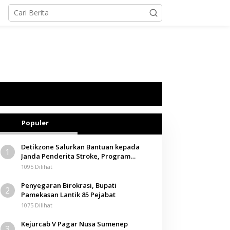
Populer
Detikzone Salurkan Bantuan kepada
1
Janda Penderita Stroke, Program
Berbagi Masuki Hari ke-61
1095 Dilihat
Penyegaran Birokrasi, Bupati
2
Pamekasan Lantik 85 Pejabat
1075 Dilihat
Kejurcab V Pagar Nusa Sumenep
3