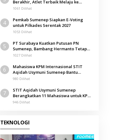
Berakhir, Atlet Terbaik Melaju ke
Kejurwil Jatim
1061 Dilihat
Pemkab Sumenep Siapkan E-Voting
4
untuk Pilkades Serentak 2027
1053 Dilihat
PT Surabaya Kuatkan Putusan PN
5
Sumenep, Bambang Hermanto Tetap
Dinyatakan Pemilik Sah Tanah di
1027 Dilihat
Pamolokan
Mahasiswa KPM Internasional STIT
6
Aqidah Usymuni Sumenep Bantu
Pengurusan Jenazah WNI di Malaysia
980 Dilihat
STIT Aqidah Usymuni Sumenep
7
Berangkatkan 11 Mahasiswa untuk KPM
Internasional di Malaysia
946 Dilihat
TEKNOLOGI