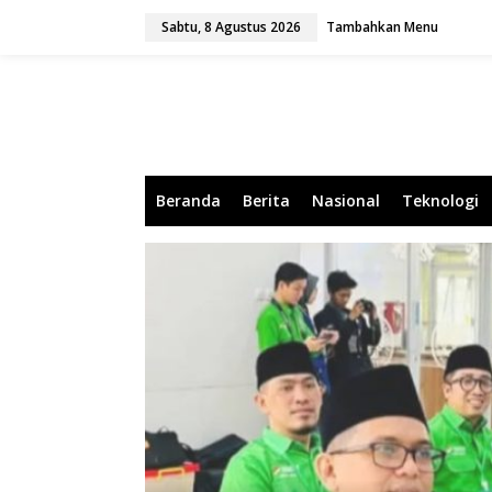
L
Sabtu, 8 Agustus 2026
Tambahkan Menu
e
w
a
t
i
k
e
k
o
Beranda
Berita
Nasional
Teknologi
n
t
e
n