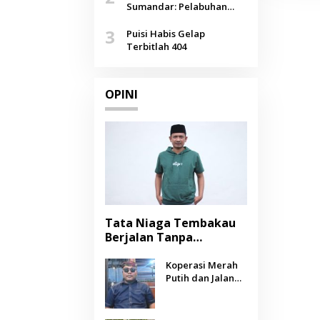
Agustus
Sumandar: Pelabuhan
Pasongsongan, Salopeng,
3
Selendang Benang Merah
Puisi Habis Gelap
Lombang
Terbitlah 404
OPINI
Tata Niaga Tembakau
Berjalan Tanpa
Instrumen, Benarkah
Negara Berpihak
Koperasi Merah
Putih dan Jalan
kepada Petani?
Panjang Menuju
Kesejahteraan