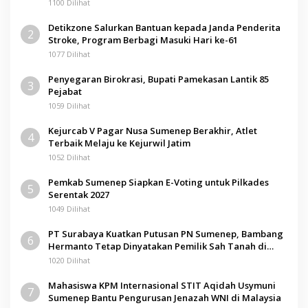
1100 Dilihat
Detikzone Salurkan Bantuan kepada Janda Penderita
2
Stroke, Program Berbagi Masuki Hari ke-61
1077 Dilihat
Penyegaran Birokrasi, Bupati Pamekasan Lantik 85
3
Pejabat
1059 Dilihat
Kejurcab V Pagar Nusa Sumenep Berakhir, Atlet
4
Terbaik Melaju ke Kejurwil Jatim
1052 Dilihat
Pemkab Sumenep Siapkan E-Voting untuk Pilkades
5
Serentak 2027
1049 Dilihat
PT Surabaya Kuatkan Putusan PN Sumenep, Bambang
6
Hermanto Tetap Dinyatakan Pemilik Sah Tanah di
Pamolokan
1020 Dilihat
Mahasiswa KPM Internasional STIT Aqidah Usymuni
7
Sumenep Bantu Pengurusan Jenazah WNI di Malaysia