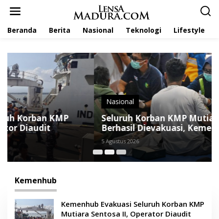
L
e
w
Beranda
Berita
Nasional
Teknologi
Lifestyle
a
t
i
k
e
k
o
n
t
Nasional
e
Seluruh Korban KMP Mutiara Sentosa II
n
Berhasil Dievakuasi, Kemenhub Audit
Operator Kapal
5 Agustus 2026
Kemenhub
Kemenhub Evakuasi Seluruh Korban KMP
Mutiara Sentosa II, Operator Diaudit