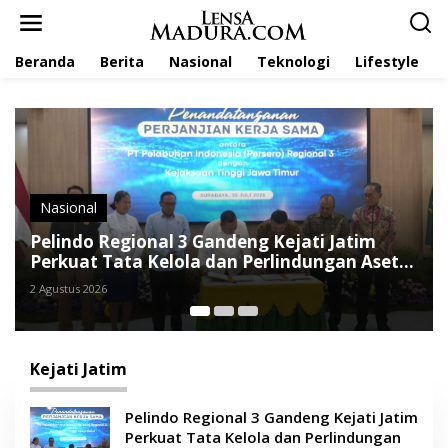
L
e
w
Beranda
Berita
Nasional
Teknologi
Lifestyle
a
t
i
k
e
k
o
n
t
Berita
e
onal 3 Gandeng Kejati Jatim
Kejari Sumenep 
n
 Kelola dan Perlindungan Aset
Dugaan Korupsi L
25 Juni 2026
Kejati Jatim
Pelindo Regional 3 Gandeng Kejati Jatim
Perkuat Tata Kelola dan Perlindungan