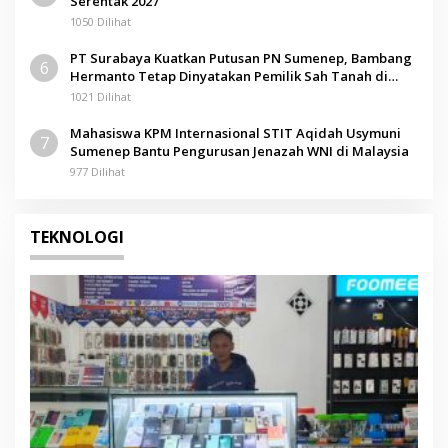
Serentak 2027
1050 Dilihat
PT Surabaya Kuatkan Putusan PN Sumenep, Bambang
6
Hermanto Tetap Dinyatakan Pemilik Sah Tanah di
Pamolokan
1021 Dilihat
Mahasiswa KPM Internasional STIT Aqidah Usymuni
7
Sumenep Bantu Pengurusan Jenazah WNI di Malaysia
977 Dilihat
TEKNOLOGI