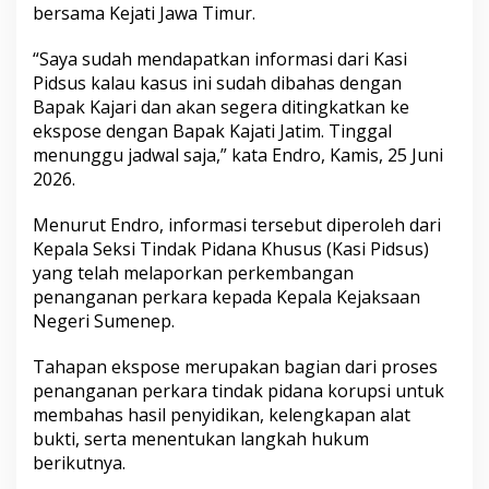
bersama Kejati Jawa Timur.
i
L
o
“Saya sudah mendapatkan informasi dari Kasi
g
Pidsus kalau kasus ini sudah dibahas dengan
i
Bapak Kajari dan akan segera ditingkatkan ke
s
ekspose dengan Bapak Kajati Jatim. Tinggal
t
i
menunggu jadwal saja,” kata Endro, Kamis, 25 Juni
k
2026.
K
P
Menurut Endro, informasi tersebut diperoleh dari
U
Kepala Seksi Tindak Pidana Khusus (Kasi Pidsus)
k
e
yang telah melaporkan perkembangan
K
penanganan perkara kepada Kepala Kejaksaan
e
Negeri Sumenep.
j
a
Tahapan ekspose merupakan bagian dari proses
t
i
penanganan perkara tindak pidana korupsi untuk
J
membahas hasil penyidikan, kelengkapan alat
a
bukti, serta menentukan langkah hukum
t
berikutnya.
i
m