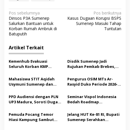
N
Pos sebelumnya
Pos berikutnya
Dinsos P3A Sumenep
Kasus Dugaan Korupsi BSPS
a
Salurkan Bantuan untuk
Sumenep Masuki Tahap
v
Korban Rumah Ambruk di
Tuntutan
Batuputih
i
g
Artikel Terkait
a
s
Kemenhub Evakuasi
Disdik Sumenep Jadi
Seluruh Korban KMP
Rujukan Pemkab Brebes,
i
Mutiara Sentosa II,
Bupati Paramitha Terkesan
p
Operator Diaudit
Pendidikan Berbasis
Mahasiswa STIT Aqidah
Pengurus OSIM MTs Ar-
Budaya
Usymuni Sumenep dan
Rasyid Duko Periode 2026-
o
PTIQ Bantu Pemulangan
2027 Resmi Dilantik
s
Jenazah WNI Asal Aceh di
PPD Audiensi dengan PLN
Seminar Vispol Indonesia
Malaysia
UP3 Madura, Soroti Dugaan
Bedah Roadmap
Pelanggaran Program
Kesejahteraan Madura,
Listrik Desa di Sumenep
Pendidikan dan Hilirisasi
Pemuda Pocang Temor
Jelang HUT Ke-81 RI, Bupati
Jadi Kunci
Hiasi Kampung Sambut
Sumenep Serahkan
Hari Kemerdekaan RI
Bendera Merah Putih
kepada ASN