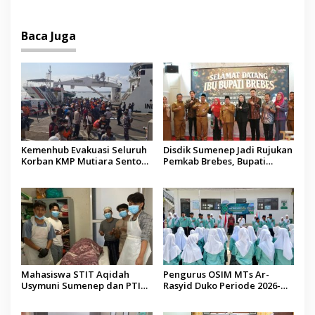
Baca Juga
Kemenhub Evakuasi Seluruh
Disdik Sumenep Jadi Rujukan
Korban KMP Mutiara Sentosa
Pemkab Brebes, Bupati
II, Operator Diaudit
Paramitha Terkesan
Pendidikan Berbasis Budaya
Mahasiswa STIT Aqidah
Pengurus OSIM MTs Ar-
Usymuni Sumenep dan PTIQ
Rasyid Duko Periode 2026-
Bantu Pemulangan Jenazah
2027 Resmi Dilantik
WNI Asal Aceh di Malaysia