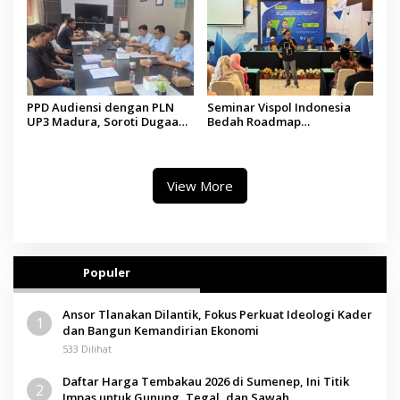
PPD Audiensi dengan PLN
Seminar Vispol Indonesia
UP3 Madura, Soroti Dugaan
Bedah Roadmap
Pelanggaran Program Listrik
Kesejahteraan Madura,
Desa di Sumenep
Pendidikan dan Hilirisasi
Jadi Kunci
View More
Populer
Ansor Tlanakan Dilantik, Fokus Perkuat Ideologi Kader
1
dan Bangun Kemandirian Ekonomi
533 Dilihat
Daftar Harga Tembakau 2026 di Sumenep, Ini Titik
2
Impas untuk Gunung, Tegal, dan Sawah