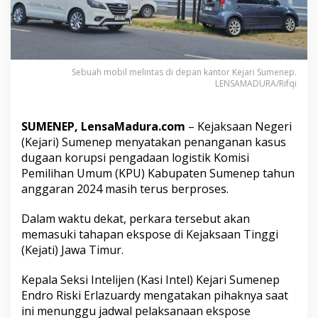
a
E
k
s
p
o
Sebuah mobil melintas di depan kantor Kejari Sumenep.
s
LENSAMADURA/Rifqi
e
K
a
SUMENEP, LensaMadura.com
– Kejaksaan Negeri
s
(Kejari) Sumenep menyatakan penanganan kasus
u
dugaan korupsi pengadaan logistik Komisi
s
Pemilihan Umum (KPU) Kabupaten Sumenep tahun
D
u
anggaran 2024 masih terus berproses.
g
a
Dalam waktu dekat, perkara tersebut akan
a
memasuki tahapan ekspose di Kejaksaan Tinggi
n
(Kejati) Jawa Timur.
K
o
r
Kepala Seksi Intelijen (Kasi Intel) Kejari Sumenep
u
Endro Riski Erlazuardy mengatakan pihaknya saat
p
ini menunggu jadwal pelaksanaan ekspose
s