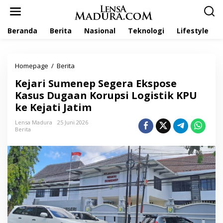
L
e
w
Beranda
Berita
Nasional
Teknologi
Lifestyle
a
t
i
k
Homepage
/
Berita
K
e
e
k
Kejari Sumenep Segera Ekspose
j
o
a
Kasus Dugaan Korupsi Logistik KPU
n
r
t
ke Kejati Jatim
i
e
S
n
Lensa Madura
25 Juni 2026
u
Berita
m
e
n
e
p
S
e
g
e
r