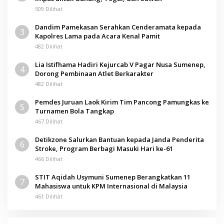
509 Dilihat
Dandim Pamekasan Serahkan Cenderamata kepada
3
Kapolres Lama pada Acara Kenal Pamit
482 Dilihat
Lia Istifhama Hadiri Kejurcab V Pagar Nusa Sumenep,
4
Dorong Pembinaan Atlet Berkarakter
482 Dilihat
Pemdes Juruan Laok Kirim Tim Pancong Pamungkas ke
5
Turnamen Bola Tangkap
467 Dilihat
Detikzone Salurkan Bantuan kepada Janda Penderita
6
Stroke, Program Berbagi Masuki Hari ke-61
466 Dilihat
STIT Aqidah Usymuni Sumenep Berangkatkan 11
7
Mahasiswa untuk KPM Internasional di Malaysia
461 Dilihat