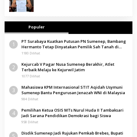
Populer
PT Surabaya Kuatkan Putusan PN Sumenep, Bambang
1
Hermanto Tetap Dinyatakan Pemilik Sah Tanah di
Pamolokan
1180 Dilihat
Kejurcab V Pagar Nusa Sumenep Berakhir, Atlet
2
Terbaik Melaju ke Kejurwil Jatim
1077 Dilihat
Mahasiswa KPM Internasional STIT Aqidah Usymuni
3
Sumenep Bantu Pengurusan Jenazah WNI di Malaysia
984 Dilihat
Pemilihan Ketua OSIS MTs Nurul Huda II Tambaksari
4
Jadi Sarana Pendidikan Demokrasi bagi Siswa
958 Dilihat
Disdik Sumenep Jadi Rujukan Pemkab Brebes, Bupati
5