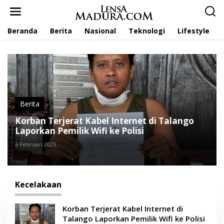
L
e
w
Beranda
Berita
Nasional
Teknologi
Lifestyle
a
t
i
k
e
k
o
n
t
Berita
e
Korban Terjerat Kabel Internet di Talango
n
Laporkan Pemilik Wifi ke Polisi
6 Februari 2025
Kecelakaan
Korban Terjerat Kabel Internet di
Talango Laporkan Pemilik Wifi ke Polisi