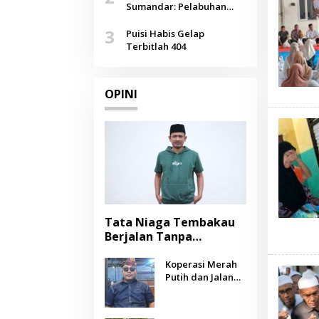
Agustus
Sumandar: Pelabuhan
Pasongsongan, Salopeng,
3
Selendang Benang Merah
Puisi Habis Gelap
Lombang
Terbitlah 404
OPINI
Tata Niaga Tembakau
Berjalan Tanpa
Instrumen, Benarkah
Negara Berpihak
Koperasi Merah
Putih dan Jalan
kepada Petani?
Panjang Menuju
Kesejahteraan