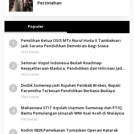
Perzinahan
Populer
Pemilihan Ketua OSIS MTs Nurul Huda II Tambaksari
1
Jadi Sarana Pendidikan Demokrasi bagi Siswa
1076 Dilihat
Seminar Vispol Indonesia Bedah Roadmap
2
Kesejahteraan Madura, Pendidikan dan Hilirisasi Jadi
Kunci
1066 Dilihat
Disdik Sumenep Jadi Rujukan Pemkab Brebes, Bupati
3
Paramitha Terkesan Pendidikan Berbasis Budaya
1042 Dilihat
Mahasiswa STIT Aqidah Usymuni Sumenep dan PTIQ
4
Bantu Pemulangan Jenazah WNI Asal Aceh di Malaysia
950 Dilihat
Kodim 0826 Pamekasan Tuntaskan Operasi Katarak
5