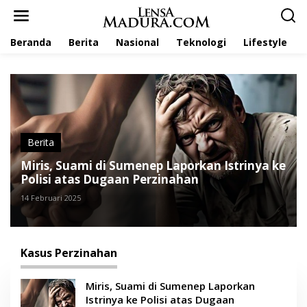
L
e
w
Beranda
Berita
Nasional
Teknologi
Lifestyle
a
t
i
k
e
k
o
n
t
Berita
e
Miris, Suami di Sumenep Laporkan Istrinya ke
n
Polisi atas Dugaan Perzinahan
14 Februari 2025
Kasus Perzinahan
Miris, Suami di Sumenep Laporkan
Istrinya ke Polisi atas Dugaan