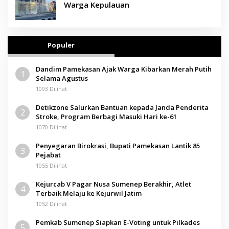
Warga Kepulauan
Populer
Dandim Pamekasan Ajak Warga Kibarkan Merah Putih
1
Selama Agustus
1093 Dilihat
Detikzone Salurkan Bantuan kepada Janda Penderita
2
Stroke, Program Berbagi Masuki Hari ke-61
1070 Dilihat
Penyegaran Birokrasi, Bupati Pamekasan Lantik 85
3
Pejabat
1055 Dilihat
Kejurcab V Pagar Nusa Sumenep Berakhir, Atlet
4
Terbaik Melaju ke Kejurwil Jatim
1052 Dilihat
Pemkab Sumenep Siapkan E-Voting untuk Pilkades
5