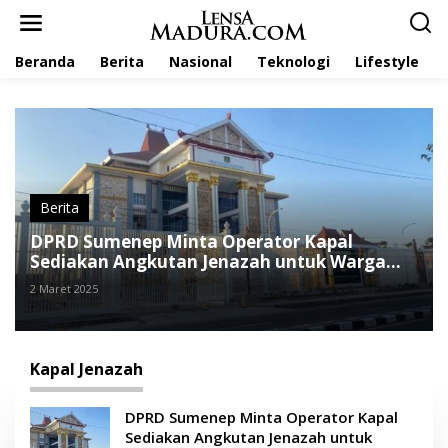
L
e
w
Beranda
Berita
Nasional
Teknologi
Lifestyle
a
t
i
k
e
k
o
n
t
Berita
e
DPRD Sumenep Minta Operator Kapal
n
Sediakan Angkutan Jenazah untuk Warga
Kepulauan
2 Maret 2025
Kapal Jenazah
DPRD Sumenep Minta Operator Kapal
Sediakan Angkutan Jenazah untuk