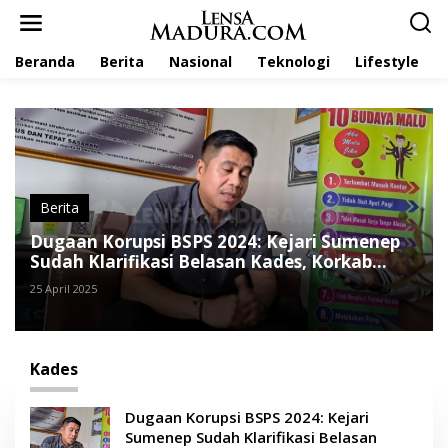
L
e
w
Beranda
Berita
Nasional
Teknologi
Lifestyle
a
t
i
k
e
k
o
n
t
Berita
e
Dugaan Korupsi BSPS 2024: Kejari Sumenep
n
Sudah Klarifikasi Belasan Kades, Korkab
Menyusul
25 April 2025
Kades
Dugaan Korupsi BSPS 2024: Kejari
Sumenep Sudah Klarifikasi Belasan