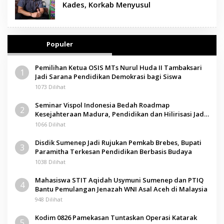
Kades, Korkab Menyusul
Populer
Pemilihan Ketua OSIS MTs Nurul Huda II Tambaksari
1
Jadi Sarana Pendidikan Demokrasi bagi Siswa
1073 Dilihat
Seminar Vispol Indonesia Bedah Roadmap
2
Kesejahteraan Madura, Pendidikan dan Hilirisasi Jadi
Kunci
1066 Dilihat
Disdik Sumenep Jadi Rujukan Pemkab Brebes, Bupati
3
Paramitha Terkesan Pendidikan Berbasis Budaya
1038 Dilihat
Mahasiswa STIT Aqidah Usymuni Sumenep dan PTIQ
4
Bantu Pemulangan Jenazah WNI Asal Aceh di Malaysia
948 Dilihat
Kodim 0826 Pamekasan Tuntaskan Operasi Katarak
5