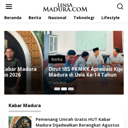
L
e
w
Beranda
Berita
Nasional
Teknologi
Lifestyle
a
t
i
k
e
k
o
n
t
Berita
e
Dirut IBS PKMKK Apresiasi Kiprah Kabar
n
Madura di Usia Ke-14 Tahun
11 Juni 2026
Kabar Madura
Pemenang Umrah Gratis HUT Kabar
Madura Dijadwalkan Berangkat Agustus