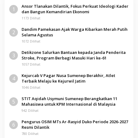
Ansor Tlanakan Dilantik, Fokus Perkuat Ideologi Kader
1
dan Bangun Kemandirian Ekonomi
1173 Dilihat
Dandim Pamekasan Ajak Warga Kibarkan Merah Putih
2
Selama Agustus
1072 Dilihat
Detikzone Salurkan Bantuan kepada Janda Penderita
3
Stroke, Program Berbagi Masuki Hari ke-61
1057 Dilihat
Kejurcab V Pagar Nusa Sumenep Berakhir, Atlet
4
Terbaik Melaju ke Kejurwil Jatim
1046 Dilihat
STIT Aqidah Usymuni Sumenep Berangkatkan 11
5
Mahasiswa untuk KPM Internasional di Malaysia
942 Dilihat
Pengurus OSIM MTs Ar-Rasyid Duko Periode 2026-2027
6
Resmi Dilantik
780 Dilihat