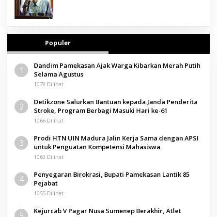
Populer
Dandim Pamekasan Ajak Warga Kibarkan Merah Putih
1
Selama Agustus
1079 Dilihat
Detikzone Salurkan Bantuan kepada Janda Penderita
2
Stroke, Program Berbagi Masuki Hari ke-61
1066 Dilihat
Prodi HTN UIN Madura Jalin Kerja Sama dengan APSI
3
untuk Penguatan Kompetensi Mahasiswa
1063 Dilihat
Penyegaran Birokrasi, Bupati Pamekasan Lantik 85
4
Pejabat
1055 Dilihat
Kejurcab V Pagar Nusa Sumenep Berakhir, Atlet
5