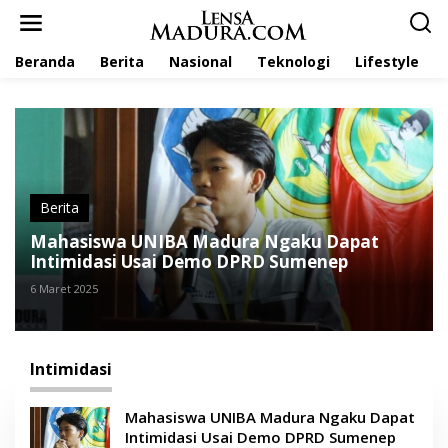
L
e
w
Beranda
Berita
Nasional
Teknologi
Lifestyle
a
t
i
k
e
k
o
n
t
Berita
e
Mahasiswa UNIBA Madura Ngaku Dapat
n
Intimidasi Usai Demo DPRD Sumenep
6 Maret 2025
Intimidasi
Mahasiswa UNIBA Madura Ngaku Dapat
Intimidasi Usai Demo DPRD Sumenep