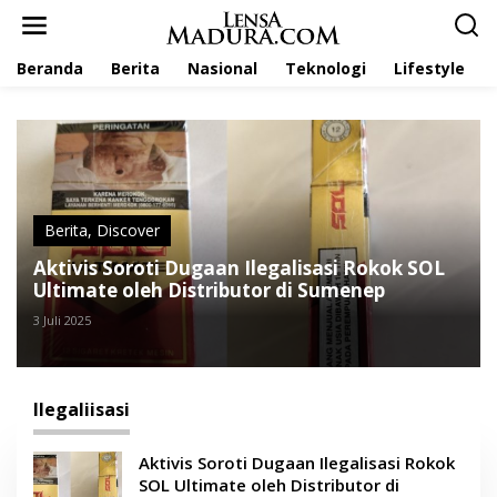
L
e
w
Beranda
Berita
Nasional
Teknologi
Lifestyle
a
t
i
k
e
k
o
n
t
Berita
,
Discover
e
Aktivis Soroti Dugaan Ilegalisasi Rokok SOL
n
Ultimate oleh Distributor di Sumenep
3 Juli 2025
Ilegaliisasi
Aktivis Soroti Dugaan Ilegalisasi Rokok
SOL Ultimate oleh Distributor di