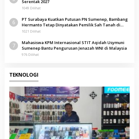
Serentak 2027
1049 Dilihat
PT Surabaya Kuatkan Putusan PN Sumenep, Bambang
6
Hermanto Tetap Dinyatakan Pemilik Sah Tanah di
Pamolokan
1021 Dilihat
Mahasiswa KPM Internasional STIT Aqidah Usymuni
7
Sumenep Bantu Pengurusan Jenazah WNI di Malaysia
976 Dilihat
TEKNOLOGI