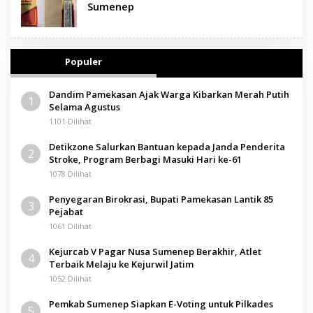
Sumenep
Populer
Dandim Pamekasan Ajak Warga Kibarkan Merah Putih
1
Selama Agustus
1101 Dilihat
Detikzone Salurkan Bantuan kepada Janda Penderita
2
Stroke, Program Berbagi Masuki Hari ke-61
1078 Dilihat
Penyegaran Birokrasi, Bupati Pamekasan Lantik 85
3
Pejabat
1061 Dilihat
Kejurcab V Pagar Nusa Sumenep Berakhir, Atlet
4
Terbaik Melaju ke Kejurwil Jatim
1052 Dilihat
Pemkab Sumenep Siapkan E-Voting untuk Pilkades
5