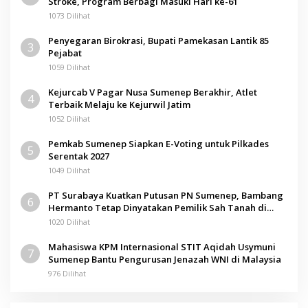
Stroke, Program Berbagi Masuki Hari ke-61
1073 Dilihat
Penyegaran Birokrasi, Bupati Pamekasan Lantik 85
3
Pejabat
1059 Dilihat
Kejurcab V Pagar Nusa Sumenep Berakhir, Atlet
4
Terbaik Melaju ke Kejurwil Jatim
1052 Dilihat
Pemkab Sumenep Siapkan E-Voting untuk Pilkades
5
Serentak 2027
1049 Dilihat
PT Surabaya Kuatkan Putusan PN Sumenep, Bambang
6
Hermanto Tetap Dinyatakan Pemilik Sah Tanah di
Pamolokan
1020 Dilihat
Mahasiswa KPM Internasional STIT Aqidah Usymuni
7
Sumenep Bantu Pengurusan Jenazah WNI di Malaysia
976 Dilihat