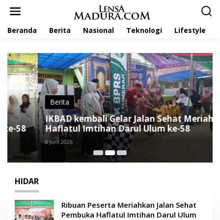
L
e
w
Beranda
Berita
Nasional
Teknologi
Lifestyle
a
t
i
k
e
k
o
n
t
Berita
e
IKBAD kembali Gelar Jalan Sehat Meriahkan
n
Haflatul Imtihan Darul Ulum ke-58
8 Juni 2026
HIDAR
Ribuan Peserta Meriahkan Jalan Sehat
Pembuka Haflatul Imtihan Darul Ulum