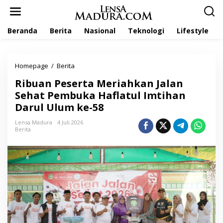
L
e
w
Beranda
Berita
Nasional
Teknologi
Lifestyle
a
t
i
k
Homepage
/
Berita
R
e
i
k
Ribuan Peserta Meriahkan Jalan
b
o
u
Sehat Pembuka Haflatul Imtihan
n
a
t
Darul Ulum ke-58
n
e
P
n
Lensa Madura
4 Juli 2026
e
Berita
s
e
r
t
a
M
e
r
i
a