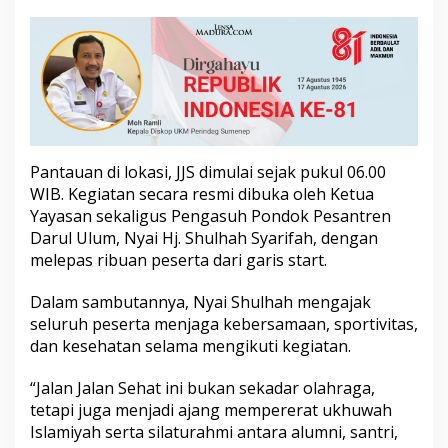
a
t
u
l
I
m
t
i
h
Pantauan di lokasi, JJS dimulai sejak pukul 06.00
a
n
WIB. Kegiatan secara resmi dibuka oleh Ketua
D
Yayasan sekaligus Pengasuh Pondok Pesantren
a
Darul Ulum, Nyai Hj. Shulhah Syarifah, dengan
r
melepas ribuan peserta dari garis start.
u
l
U
Dalam sambutannya, Nyai Shulhah mengajak
l
seluruh peserta menjaga kebersamaan, sportivitas,
u
dan kesehatan selama mengikuti kegiatan.
m
k
“Jalan Jalan Sehat ini bukan sekadar olahraga,
e
-
tetapi juga menjadi ajang mempererat ukhuwah
5
Islamiyah serta silaturahmi antara alumni, santri,
8