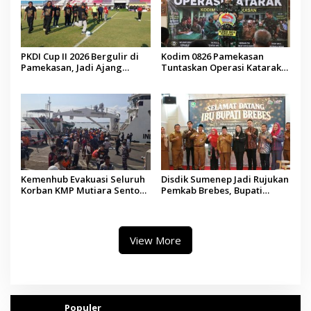
PKDI Cup II 2026 Bergulir di
Kodim 0826 Pamekasan
Pamekasan, Jadi Ajang
Tuntaskan Operasi Katarak
Silaturahmi Kepala Desa se-
Gratis, 160 Pasien Jalani
Madura
Tindakan Medis
Kemenhub Evakuasi Seluruh
Disdik Sumenep Jadi Rujukan
Korban KMP Mutiara Sentosa
Pemkab Brebes, Bupati
II, Operator Diaudit
Paramitha Terkesan
Pendidikan Berbasis Budaya
View More
Populer