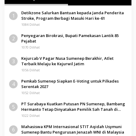
Detikzone Salurkan Bantuan kepada Janda Penderita
1
Stroke, Program Berbagi Masuki Hari ke-61
1084 Dilihat
Penyegaran Birokrasi, Bupati Pamekasan Lantik 85
2
Pejabat
1070 Dilihat
Kejurcab V Pagar Nusa Sumenep Berakhir, Atlet
3
Terbaik Melaju ke Kejurwil Jatim
1056 Dilihat
Pemkab Sumenep Siapkan E-Voting untuk Pilkades
4
Serentak 2027
1052 Dilihat
PT Surabaya Kuatkan Putusan PN Sumenep, Bambang
5
Hermanto Tetap Dinyatakan Pemilik Sah Tanah di
Pamolokan
1022 Dilihat
Mahasiswa KPM Internasional STIT Aqidah Usymuni
6
Sumenep Bantu Pengurusan Jenazah WNI di Malaysia