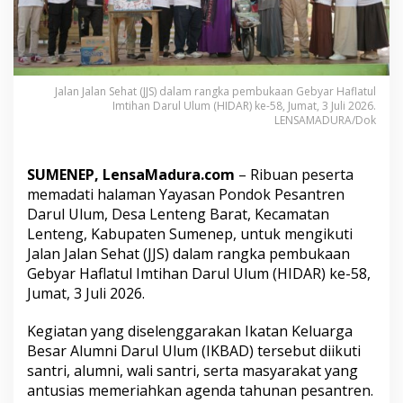
h
k
a
n
J
a
Jalan Jalan Sehat (JJS) dalam rangka pembukaan Gebyar Haflatul
l
Imtihan Darul Ulum (HIDAR) ke-58, Jumat, 3 Juli 2026.
LENSAMADURA/Dok
a
n
S
e
SUMENEP, LensaMadura.com
– Ribuan peserta
h
memadati halaman Yayasan Pondok Pesantren
a
Darul Ulum, Desa Lenteng Barat, Kecamatan
t
Lenteng, Kabupaten Sumenep, untuk mengikuti
P
e
Jalan Jalan Sehat (JJS) dalam rangka pembukaan
m
Gebyar Haflatul Imtihan Darul Ulum (HIDAR) ke-58,
b
Jumat, 3 Juli 2026.
u
k
Kegiatan yang diselenggarakan Ikatan Keluarga
a
H
Besar Alumni Darul Ulum (IKBAD) tersebut diikuti
a
santri, alumni, wali santri, serta masyarakat yang
f
antusias memeriahkan agenda tahunan pesantren.
l