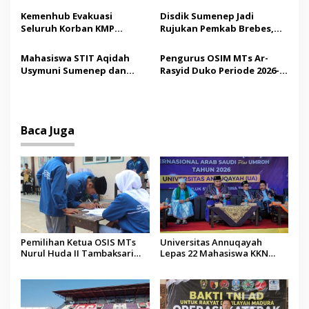
s
Madura
Tindakan Medis
Kemenhub Evakuasi
Disdik Sumenep Jadi
Seluruh Korban KMP
Rujukan Pemkab Brebes,
Mutiara Sentosa II,
Bupati Paramitha Terkesan
Operator Diaudit
Pendidikan Berbasis
Mahasiswa STIT Aqidah
Pengurus OSIM MTs Ar-
Budaya
Usymuni Sumenep dan
Rasyid Duko Periode 2026-
PTIQ Bantu Pemulangan
2027 Resmi Dilantik
Jenazah WNI Asal Aceh di
Malaysia
Baca Juga
Pemilihan Ketua OSIS MTs
Universitas Annuqayah
Nurul Huda II Tambaksari
Lepas 22 Mahasiswa KKN
Jadi Sarana Pendidikan
Internasional ke Arab Saudi
Demokrasi bagi Siswa