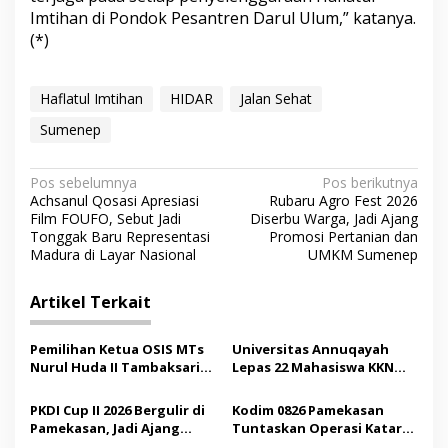
Imtihan di Pondok Pesantren Darul Ulum,” katanya.
(*)
Haflatul Imtihan
HIDAR
Jalan Sehat
Sumenep
N
Pos sebelumnya
Pos berikutnya
Achsanul Qosasi Apresiasi
Rubaru Agro Fest 2026
a
Film FOUFO, Sebut Jadi
Diserbu Warga, Jadi Ajang
v
Tonggak Baru Representasi
Promosi Pertanian dan
Madura di Layar Nasional
UMKM Sumenep
i
g
Artikel Terkait
a
s
Pemilihan Ketua OSIS MTs
Universitas Annuqayah
Nurul Huda II Tambaksari
Lepas 22 Mahasiswa KKN
i
Jadi Sarana Pendidikan
Internasional ke Arab
p
Demokrasi bagi Siswa
Saudi
PKDI Cup II 2026 Bergulir di
Kodim 0826 Pamekasan
Pamekasan, Jadi Ajang
Tuntaskan Operasi Katarak
o
Silaturahmi Kepala Desa se-
Gratis, 160 Pasien Jalani