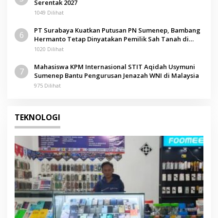
Serentak 2027
1049 Dilihat
PT Surabaya Kuatkan Putusan PN Sumenep, Bambang
6
Hermanto Tetap Dinyatakan Pemilik Sah Tanah di
Pamolokan
1020 Dilihat
Mahasiswa KPM Internasional STIT Aqidah Usymuni
7
Sumenep Bantu Pengurusan Jenazah WNI di Malaysia
975 Dilihat
TEKNOLOGI