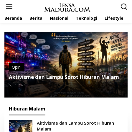
L
e
w
Beranda
Berita
Nasional
Teknologi
Lifestyle
a
t
i
k
e
k
o
n
t
e
Opini
n
Aktivisme dan Lampu Sorot Hiburan Malam
5 Juni 2026
Hiburan Malam
Aktivisme dan Lampu Sorot Hiburan
Malam