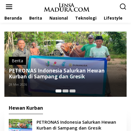
L
e
w
Beranda
Berita
Nasional
Teknologi
Lifestyle
a
t
i
k
e
k
o
n
t
erita
Berit
e
ETRONAS Indonesia Salurkan Hewan
Foun
n
urban di Sampang dan Gresik
Kurba
Tua
Mei 2026
28 Mei 2
Hewan Kurban
PETRONAS Indonesia Salurkan Hewan
Kurban di Sampang dan Gresik