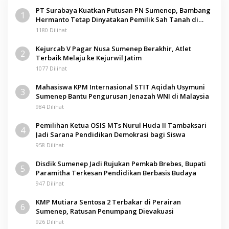
PT Surabaya Kuatkan Putusan PN Sumenep, Bambang
1
Hermanto Tetap Dinyatakan Pemilik Sah Tanah di
Pamolokan
1180 Dilihat
Kejurcab V Pagar Nusa Sumenep Berakhir, Atlet
2
Terbaik Melaju ke Kejurwil Jatim
1077 Dilihat
Mahasiswa KPM Internasional STIT Aqidah Usymuni
3
Sumenep Bantu Pengurusan Jenazah WNI di Malaysia
984 Dilihat
Pemilihan Ketua OSIS MTs Nurul Huda II Tambaksari
4
Jadi Sarana Pendidikan Demokrasi bagi Siswa
958 Dilihat
Disdik Sumenep Jadi Rujukan Pemkab Brebes, Bupati
5
Paramitha Terkesan Pendidikan Berbasis Budaya
947 Dilihat
KMP Mutiara Sentosa 2 Terbakar di Perairan
6
Sumenep, Ratusan Penumpang Dievakuasi
926 Dilihat