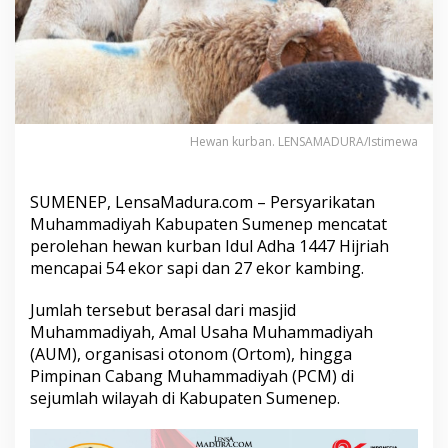
p
C
a
t
a
t
5
4
Hewan kurban. LENSAMADURA/Istimewa
S
a
p
SUMENEP, LensaMadura.com – Persyarikatan
i
Muhammadiyah Kabupaten Sumenep mencatat
d
a
perolehan hewan kurban Idul Adha 1447 Hijriah
n
mencapai 54 ekor sapi dan 27 ekor kambing.
2
7
Jumlah tersebut berasal dari masjid
K
Muhammadiyah, Amal Usaha Muhammadiyah
a
m
(AUM), organisasi otonom (Ortom), hingga
b
Pimpinan Cabang Muhammadiyah (PCM) di
i
sejumlah wilayah di Kabupaten Sumenep.
n
g
K