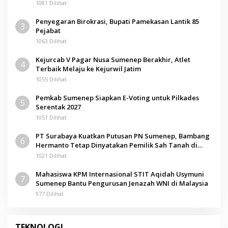
1081 Dilihat
Penyegaran Birokrasi, Bupati Pamekasan Lantik 85
3
Pejabat
1063 Dilihat
Kejurcab V Pagar Nusa Sumenep Berakhir, Atlet
4
Terbaik Melaju ke Kejurwil Jatim
1055 Dilihat
Pemkab Sumenep Siapkan E-Voting untuk Pilkades
5
Serentak 2027
1051 Dilihat
PT Surabaya Kuatkan Putusan PN Sumenep, Bambang
6
Hermanto Tetap Dinyatakan Pemilik Sah Tanah di
Pamolokan
1021 Dilihat
Mahasiswa KPM Internasional STIT Aqidah Usymuni
7
Sumenep Bantu Pengurusan Jenazah WNI di Malaysia
977 Dilihat
TEKNOLOGI