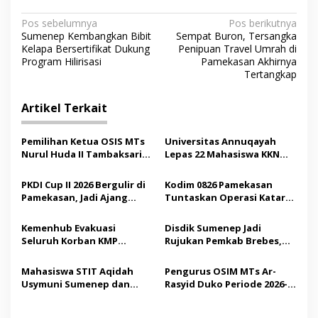
N
Pos sebelumnya
Pos berikutnya
Sumenep Kembangkan Bibit
Sempat Buron, Tersangka
a
Kelapa Bersertifikat Dukung
Penipuan Travel Umrah di
v
Program Hilirisasi
Pamekasan Akhirnya
Tertangkap
i
g
Artikel Terkait
a
s
Pemilihan Ketua OSIS MTs
Universitas Annuqayah
Nurul Huda II Tambaksari
Lepas 22 Mahasiswa KKN
i
Jadi Sarana Pendidikan
Internasional ke Arab
p
Demokrasi bagi Siswa
Saudi
PKDI Cup II 2026 Bergulir di
Kodim 0826 Pamekasan
Pamekasan, Jadi Ajang
Tuntaskan Operasi Katarak
o
Silaturahmi Kepala Desa se-
Gratis, 160 Pasien Jalani
s
Madura
Tindakan Medis
Kemenhub Evakuasi
Disdik Sumenep Jadi
Seluruh Korban KMP
Rujukan Pemkab Brebes,
Mutiara Sentosa II,
Bupati Paramitha Terkesan
Operator Diaudit
Pendidikan Berbasis
Mahasiswa STIT Aqidah
Pengurus OSIM MTs Ar-
Budaya
Usymuni Sumenep dan
Rasyid Duko Periode 2026-
PTIQ Bantu Pemulangan
2027 Resmi Dilantik
Jenazah WNI Asal Aceh di