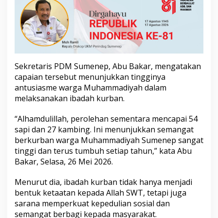
u
r
b
a
n
p
a
Sekretaris PDM Sumenep, Abu Bakar, mengatakan
d
a
capaian tersebut menunjukkan tingginya
I
antusiasme warga Muhammadiyah dalam
d
melaksanakan ibadah kurban.
u
l
“Alhamdulillah, perolehan sementara mencapai 54
A
d
sapi dan 27 kambing. Ini menunjukkan semangat
h
berkurban warga Muhammadiyah Sumenep sangat
a
tinggi dan terus tumbuh setiap tahun,” kata Abu
1
Bakar, Selasa, 26 Mei 2026.
4
4
7
Menurut dia, ibadah kurban tidak hanya menjadi
H
bentuk ketaatan kepada Allah SWT, tetapi juga
sarana memperkuat kepedulian sosial dan
semangat berbagi kepada masyarakat.