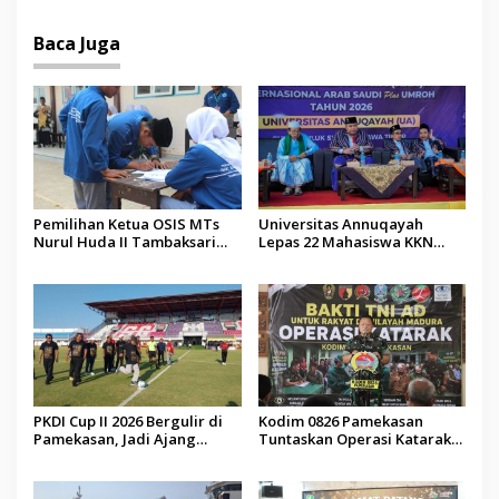
Malaysia
Baca Juga
Pemilihan Ketua OSIS MTs
Universitas Annuqayah
Nurul Huda II Tambaksari
Lepas 22 Mahasiswa KKN
Jadi Sarana Pendidikan
Internasional ke Arab Saudi
Demokrasi bagi Siswa
PKDI Cup II 2026 Bergulir di
Kodim 0826 Pamekasan
Pamekasan, Jadi Ajang
Tuntaskan Operasi Katarak
Silaturahmi Kepala Desa se-
Gratis, 160 Pasien Jalani
Madura
Tindakan Medis