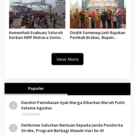
Kemenhub Evakuasi Seluruh
Disdik Sumenep Jadi Rujukan
Korban KMP Mutiara Sentosa
Pemkab Brebes, Bupati
II, Operator Diaudit
Paramitha Terkesan
Pendidikan Berbasis Budaya
View More
Populer
Dandim Pamekasan Ajak Warga Kibarkan Merah Putih
1
Selama Agustus
1103 Dilihat
Detikzone Salurkan Bantuan kepada Janda Penderita
2
Stroke, Program Berbagi Masuki Hari ke-61