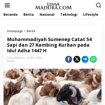
L
e
w
Beranda
Berita
Nasional
Teknologi
Lifestyle
a
t
i
k
Homepage
/
Berita
M
e
u
k
Muhammadiyah Sumenep Catat 54
h
o
a
Sapi dan 27 Kambing Kurban pada
n
m
t
Idul Adha 1447 H
m
e
a
n
Lensa Madura
26 Mei 2026
d
Berita
i
y
a
h
S
u
m
e
n
e