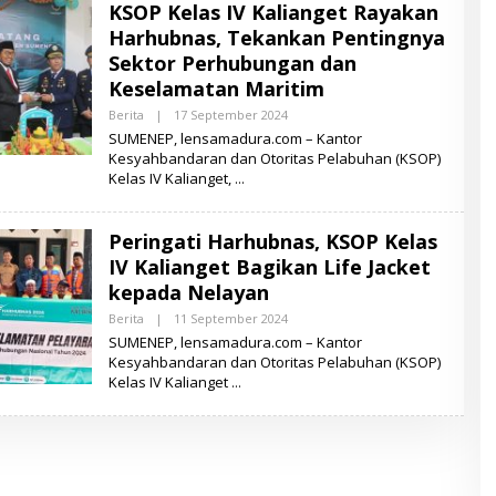
KSOP Kelas IV Kalianget Rayakan
A
M
Harhubnas, Tekankan Pentingnya
A
D
Sektor Perhubungan dan
U
Keselamatan Maritim
R
A
Berita
|
17 September 2024
O
L
SUMENEP, lensamadura.com – Kantor
E
Kesyahbandaran dan Otoritas Pelabuhan (KSOP)
H
Kelas IV Kalianget,
L
E
N
S
Peringati Harhubnas, KSOP Kelas
A
M
IV Kalianget Bagikan Life Jacket
A
D
kepada Nelayan
U
R
Berita
|
11 September 2024
O
A
L
SUMENEP, lensamadura.com – Kantor
E
Kesyahbandaran dan Otoritas Pelabuhan (KSOP)
H
Kelas IV Kalianget
L
E
N
S
A
M
A
D