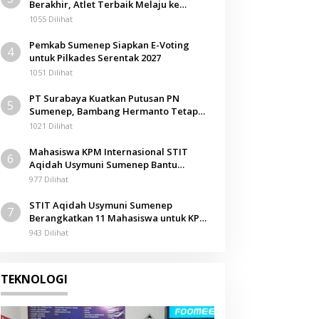
Berakhir, Atlet Terbaik Melaju ke
Berita
Kejurwil Jatim
1055 Dilihat
Peringati Harhubnas, KSOP 
Pemkab Sumenep Siapkan E-Voting
4
n
Bagikan Life Jacket kepada
untuk Pilkades Serentak 2027
1051 Dilihat
11 September 2024
PT Surabaya Kuatkan Putusan PN
5
Sumenep, Bambang Hermanto Tetap
Dinyatakan Pemilik Sah Tanah di
1021 Dilihat
Pamolokan
Mahasiswa KPM Internasional STIT
6
Aqidah Usymuni Sumenep Bantu
Pengurusan Jenazah WNI di Malaysia
977 Dilihat
STIT Aqidah Usymuni Sumenep
7
Berangkatkan 11 Mahasiswa untuk KPM
Internasional di Malaysia
943 Dilihat
TEKNOLOGI