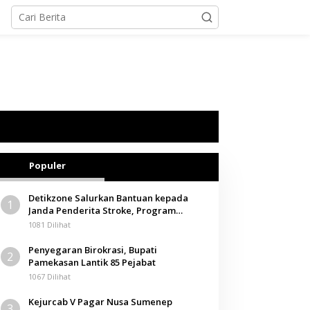
Populer
Detikzone Salurkan Bantuan kepada
1
Janda Penderita Stroke, Program
Berbagi Masuki Hari ke-61
1081 Dilihat
Penyegaran Birokrasi, Bupati
2
Pamekasan Lantik 85 Pejabat
1067 Dilihat
Kejurcab V Pagar Nusa Sumenep
3