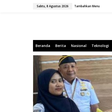
L
Sabtu, 8 Agustus 2026
Tambahkan Menu
e
w
a
t
i
k
e
k
o
Beranda
Berita
Nasional
Teknologi
n
t
e
n