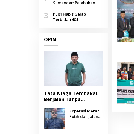
Agustus
Sumandar: Pelabuhan
Pasongsongan, Salopeng,
3
Selendang Benang Merah
Puisi Habis Gelap
Lombang
Terbitlah 404
OPINI
Tata Niaga Tembakau
Berjalan Tanpa
Instrumen, Benarkah
Negara Berpihak
Koperasi Merah
Putih dan Jalan
kepada Petani?
Panjang Menuju
Kesejahteraan