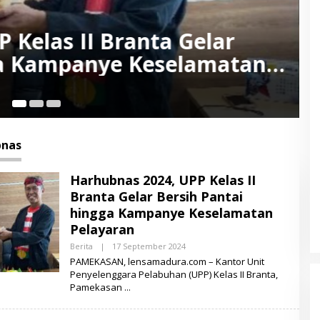
alianget Rayakan Harhubnas,
ngnya Sektor Perhubungan da
ritim
bnas
Harhubnas 2024, UPP Kelas II
Branta Gelar Bersih Pantai
hingga Kampanye Keselamatan
Pelayaran
Berita
|
17 September 2024
O
L
PAMEKASAN, lensamadura.com – Kantor Unit
E
Penyelenggara Pelabuhan (UPP) Kelas II Branta,
H
Pamekasan
L
E
N
S