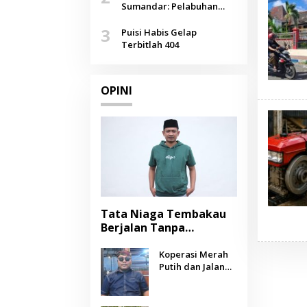
Agustus
Sumandar: Pelabuhan
Pasongsongan, Salopeng,
3
Selendang Benang Merah
Puisi Habis Gelap
Lombang
Terbitlah 404
OPINI
Tata Niaga Tembakau
Berjalan Tanpa
Instrumen, Benarkah
Negara Berpihak
Koperasi Merah
Putih dan Jalan
kepada Petani?
Panjang Menuju
Kesejahteraan