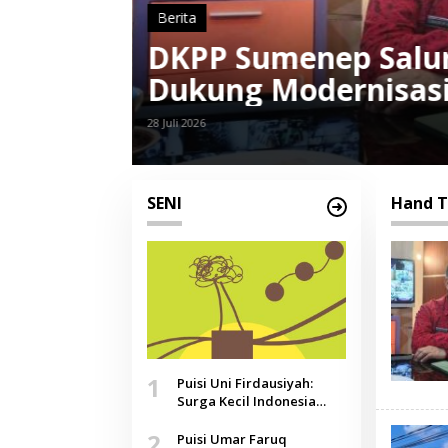
Berita
or untuk
DKPP Sumenep Pros
Tractor Senilai Rp 1,
22 Juni 2026
SENI
Hand T
1
Puisi Uni Firdausiyah:
Surga Kecil Indonesia
yang Tak Lagi Perawan,
2
Doa yang Jauh, Narasi
Puisi Umar Faruq