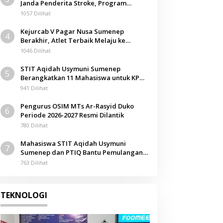
Janda Penderita Stroke, Program
Berita
Berbagi Masuki Hari ke-61
1057 Dilihat
KLK Soroti Pengadaan Hand Tr
Kejurcab V Pagar Nusa Sumenep
4
Sumenep Rp1,39 Miliar, Detail
Berakhir, Atlet Terbaik Melaju ke
Kejurwil Jatim
1046 Dilihat
Dipertanyakan
Juni 2026
STIT Aqidah Usymuni Sumenep
5
Berangkatkan 11 Mahasiswa untuk KPM
Internasional di Malaysia
941 Dilihat
Pengurus OSIM MTs Ar-Rasyid Duko
6
Periode 2026-2027 Resmi Dilantik
780 Dilihat
Mahasiswa STIT Aqidah Usymuni
7
Sumenep dan PTIQ Bantu Pemulangan
Jenazah WNI Asal Aceh di Malaysia
763 Dilihat
TEKNOLOGI