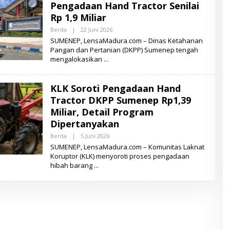
Pengadaan Hand Tractor Senilai
A
D
Rp 1,9 Miliar
U
R
Berita
|
22 Juni 2026
O
A
L
SUMENEP, LensaMadura.com – Dinas Ketahanan
E
Pangan dan Pertanian (DKPP) Sumenep tengah
H
mengalokasikan
L
E
N
S
KLK Soroti Pengadaan Hand
A
M
Tractor DKPP Sumenep Rp1,39
A
D
Miliar, Detail Program
U
Dipertanyakan
R
A
Berita
|
5 Juni 2026
O
L
SUMENEP, LensaMadura.com – Komunitas Laknat
E
Koruptor (KLK) menyoroti proses pengadaan
H
hibah barang
L
E
N
S
A
M
A
D
U
R