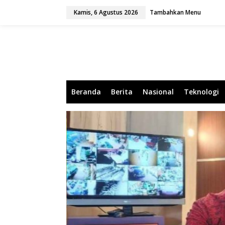
L
Kamis, 6 Agustus 2026
Tambahkan Menu
e
w
a
t
i
k
e
k
o
Beranda
Berita
Nasional
Teknologi
n
t
e
n