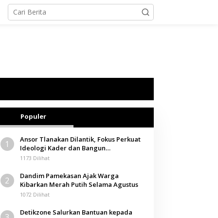
Populer
Ansor Tlanakan Dilantik, Fokus Perkuat
1
Ideologi Kader dan Bangun
Kemandirian Ekonomi
1173 Dilihat
Dandim Pamekasan Ajak Warga
2
Kibarkan Merah Putih Selama Agustus
1072 Dilihat
Detikzone Salurkan Bantuan kepada
3