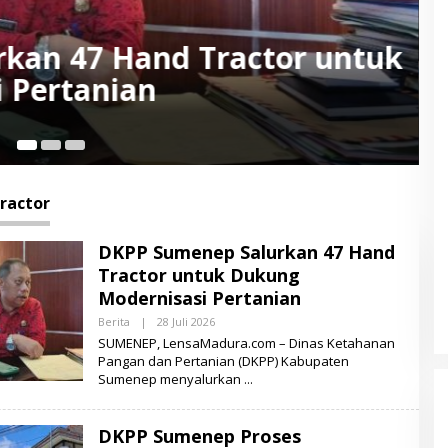
es Pengadaan Hand
9 Miliar
5 
ractor
DKPP Sumenep Salurkan 47 Hand
Tractor untuk Dukung
Modernisasi Pertanian
Berita
|
28 Juli 2026
O
L
SUMENEP, LensaMadura.com – Dinas Ketahanan
E
Pangan dan Pertanian (DKPP) Kabupaten
H
Sumenep menyalurkan
L
E
N
S
DKPP Sumenep Proses
A
M