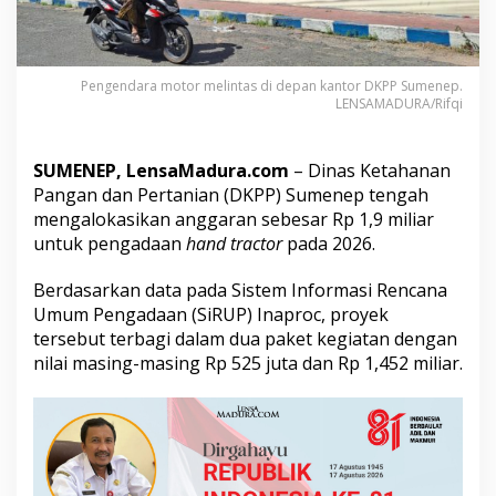
e
n
g
a
Pengendara motor melintas di depan kantor DKPP Sumenep.
d
LENSAMADURA/Rifqi
a
a
n
SUMENEP, LensaMadura.com
– Dinas Ketahanan
H
a
Pangan dan Pertanian (DKPP) Sumenep tengah
n
mengalokasikan anggaran sebesar Rp 1,9 miliar
d
untuk pengadaan
hand tractor
pada 2026.
T
r
Berdasarkan data pada Sistem Informasi Rencana
a
c
Umum Pengadaan (SiRUP) Inaproc, proyek
t
tersebut terbagi dalam dua paket kegiatan dengan
o
nilai masing-masing Rp 525 juta dan Rp 1,452 miliar.
r
S
e
n
i
l
a