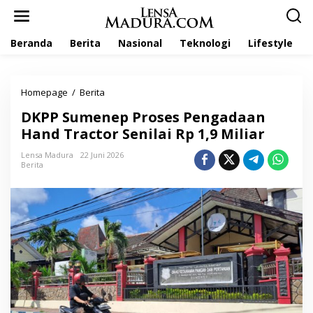
L
e
w
Beranda
Berita
Nasional
Teknologi
Lifestyle
a
t
i
k
Homepage
/
Berita
D
e
K
k
DKPP Sumenep Proses Pengadaan
P
o
P
Hand Tractor Senilai Rp 1,9 Miliar
n
S
t
u
Lensa Madura
22 Juni 2026
e
Berita
m
n
e
n
e
p
P
r
o
s
e
s
P