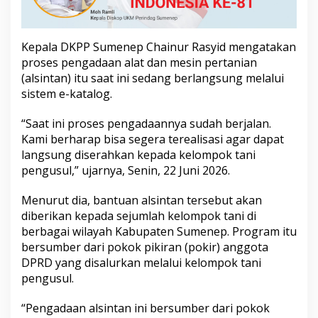
i
R
p
1
Kepala DKPP Sumenep Chainur Rasyid mengatakan
,
proses pengadaan alat dan mesin pertanian
9
(alsintan) itu saat ini sedang berlangsung melalui
M
sistem e-katalog.
i
l
i
“Saat ini proses pengadaannya sudah berjalan.
a
Kami berharap bisa segera terealisasi agar dapat
r
langsung diserahkan kepada kelompok tani
pengusul,” ujarnya, Senin, 22 Juni 2026.
Menurut dia, bantuan alsintan tersebut akan
diberikan kepada sejumlah kelompok tani di
berbagai wilayah Kabupaten Sumenep. Program itu
bersumber dari pokok pikiran (pokir) anggota
DPRD yang disalurkan melalui kelompok tani
pengusul.
“Pengadaan alsintan ini bersumber dari pokok