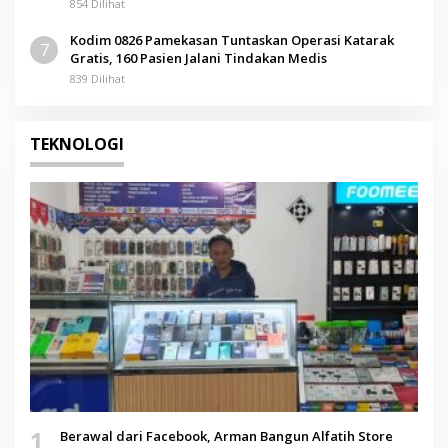
Sumenep
854 Dilihat
Kodim 0826 Pamekasan Tuntaskan Operasi Katarak
7
Gratis, 160 Pasien Jalani Tindakan Medis
839 Dilihat
TEKNOLOGI
1
Berawal dari Facebook, Arman Bangun Alfatih Store