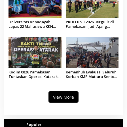
Universitas Annuqayah
PKDI Cup II 2026 Bergulir di
Lepas 22 Mahasiswa KKN
Pamekasan, Jadi Ajang
Internasional ke Arab Saudi
Silaturahmi Kepala Desa se-
Madura
Kodim 0826 Pamekasan
Kemenhub Evakuasi Seluruh
Tuntaskan Operasi Katarak
Korban KMP Mutiara Sentosa
Gratis, 160 Pasien Jalani
II, Operator Diaudit
Tindakan Medis
View More
Populer