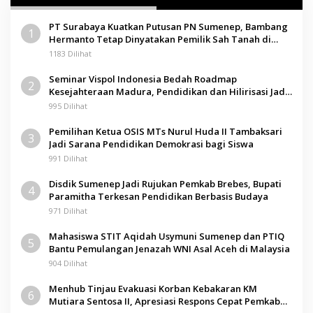
PT Surabaya Kuatkan Putusan PN Sumenep, Bambang
1
Hermanto Tetap Dinyatakan Pemilik Sah Tanah di
Pamolokan
1183 Dilihat
Seminar Vispol Indonesia Bedah Roadmap
2
Kesejahteraan Madura, Pendidikan dan Hilirisasi Jadi
Kunci
995 Dilihat
Pemilihan Ketua OSIS MTs Nurul Huda II Tambaksari
3
Jadi Sarana Pendidikan Demokrasi bagi Siswa
991 Dilihat
Disdik Sumenep Jadi Rujukan Pemkab Brebes, Bupati
4
Paramitha Terkesan Pendidikan Berbasis Budaya
971 Dilihat
Mahasiswa STIT Aqidah Usymuni Sumenep dan PTIQ
5
Bantu Pemulangan Jenazah WNI Asal Aceh di Malaysia
904 Dilihat
Menhub Tinjau Evakuasi Korban Kebakaran KM
6
Mutiara Sentosa II, Apresiasi Respons Cepat Pemkab