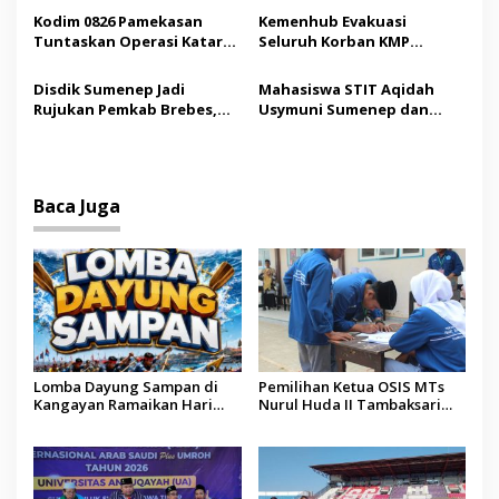
s
Saudi
Madura
Kodim 0826 Pamekasan
Kemenhub Evakuasi
Tuntaskan Operasi Katarak
Seluruh Korban KMP
Gratis, 160 Pasien Jalani
Mutiara Sentosa II,
Tindakan Medis
Operator Diaudit
Disdik Sumenep Jadi
Mahasiswa STIT Aqidah
Rujukan Pemkab Brebes,
Usymuni Sumenep dan
Bupati Paramitha Terkesan
PTIQ Bantu Pemulangan
Pendidikan Berbasis
Jenazah WNI Asal Aceh di
Budaya
Malaysia
Baca Juga
Lomba Dayung Sampan di
Pemilihan Ketua OSIS MTs
Kangayan Ramaikan Hari
Nurul Huda II Tambaksari
Jadi ke-757 Kabupaten
Jadi Sarana Pendidikan
Sumenep
Demokrasi bagi Siswa