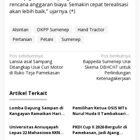
rencana anggaran biaya. Semakin cepat terealisasi
akan lebih baik,” ujarnya. (*)
Alsintan
DKPP Sumenep
Hand Tractor
Pertanian
Petani
Sumenep
N
Pos sebelumnya
Pos berikutnya
Lansia asal Sampang
Bappeda Sumenep Urai
a
Ditangkap Usai Curi Motor
Skema DBHCHT untuk
v
di Ruko Teja Pamekasan
Perlindungan
Ketenagakerjaan
i
g
Artikel Terkait
a
s
Lomba Dayung Sampan di
Pemilihan Ketua OSIS MTs
Kangayan Ramaikan Hari
Nurul Huda II Tambaksari
i
Jadi ke-757 Kabupaten
Jadi Sarana Pendidikan
p
Sumenep
Demokrasi bagi Siswa
Universitas Annuqayah
PKDI Cup II 2026 Bergulir di
Lepas 22 Mahasiswa KKN
Pamekasan, Jadi Ajang
o
Internasional ke Arab
Silaturahmi Kepala Desa se-