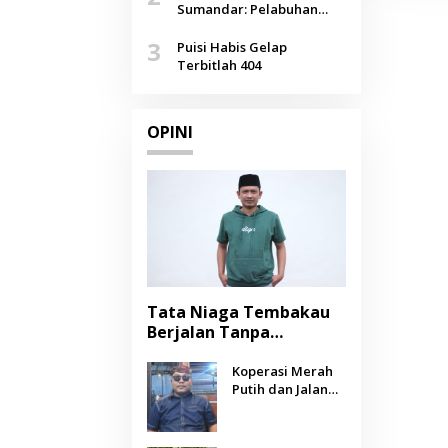
Agustus
Sumandar: Pelabuhan
Pasongsongan, Salopeng,
3
Selendang Benang Merah
Puisi Habis Gelap
Lombang
Terbitlah 404
OPINI
Tata Niaga Tembakau
Berjalan Tanpa
Instrumen, Benarkah
Negara Berpihak
Koperasi Merah
Putih dan Jalan
kepada Petani?
Panjang Menuju
Kesejahteraan