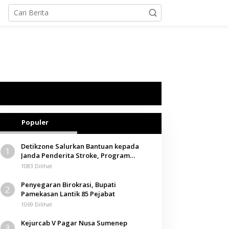
Populer
Detikzone Salurkan Bantuan kepada
1
Janda Penderita Stroke, Program
Berbagi Masuki Hari ke-61
1083 Dilihat
Penyegaran Birokrasi, Bupati
2
Pamekasan Lantik 85 Pejabat
1069 Dilihat
Kejurcab V Pagar Nusa Sumenep
3