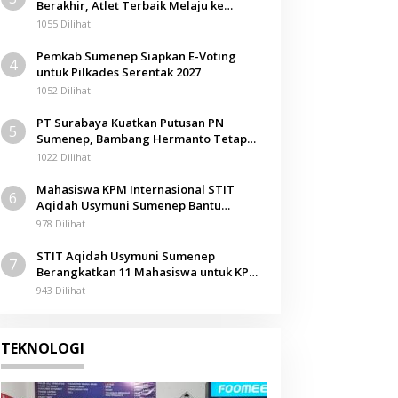
Berakhir, Atlet Terbaik Melaju ke
Kejurwil Jatim
1055 Dilihat
Pemkab Sumenep Siapkan E-Voting
4
untuk Pilkades Serentak 2027
1052 Dilihat
PT Surabaya Kuatkan Putusan PN
5
Sumenep, Bambang Hermanto Tetap
Dinyatakan Pemilik Sah Tanah di
1022 Dilihat
Pamolokan
Mahasiswa KPM Internasional STIT
6
Aqidah Usymuni Sumenep Bantu
Pengurusan Jenazah WNI di Malaysia
978 Dilihat
STIT Aqidah Usymuni Sumenep
7
Berangkatkan 11 Mahasiswa untuk KPM
Internasional di Malaysia
943 Dilihat
TEKNOLOGI