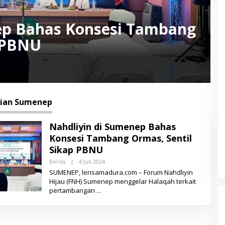
ep Bahas Konsesi Tambang
p PBNU
ian Sumenep
Nahdliyin di Sumenep Bahas
Konsesi Tambang Ormas, Sentil
Sikap PBNU
Berita
|
4 Juli 2024
O
L
SUMENEP, lensamadura.com – Forum Nahdliyin
E
Hijau (FNH) Sumenep menggelar Halaqah terkait
H
pertambangan
L
E
N
S
A
M