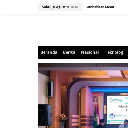
L
Sabtu, 8 Agustus 2026
Tambahkan Menu
e
w
a
t
i
k
e
k
o
Beranda
Berita
Nasional
Teknologi
n
t
e
n