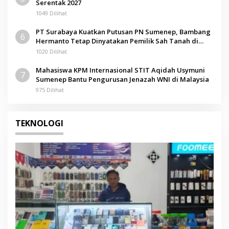
Serentak 2027
1049 Dilihat
PT Surabaya Kuatkan Putusan PN Sumenep, Bambang
6
Hermanto Tetap Dinyatakan Pemilik Sah Tanah di
Pamolokan
1020 Dilihat
Mahasiswa KPM Internasional STIT Aqidah Usymuni
7
Sumenep Bantu Pengurusan Jenazah WNI di Malaysia
975 Dilihat
TEKNOLOGI