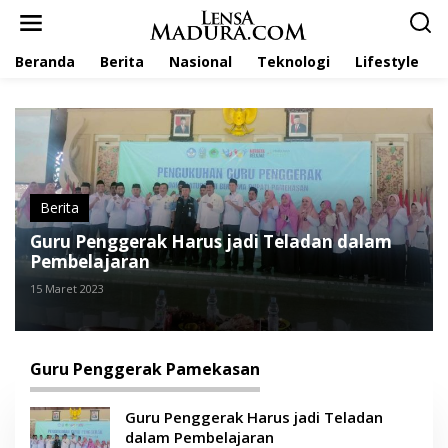
L
e
w
Beranda
Berita
Nasional
Teknologi
Lifestyle
a
t
i
k
e
k
o
n
t
Berita
e
Guru Penggerak Harus jadi Teladan dalam
n
Pembelajaran
15 Maret 2023
Guru Penggerak Pamekasan
Guru Penggerak Harus jadi Teladan
dalam Pembelajaran