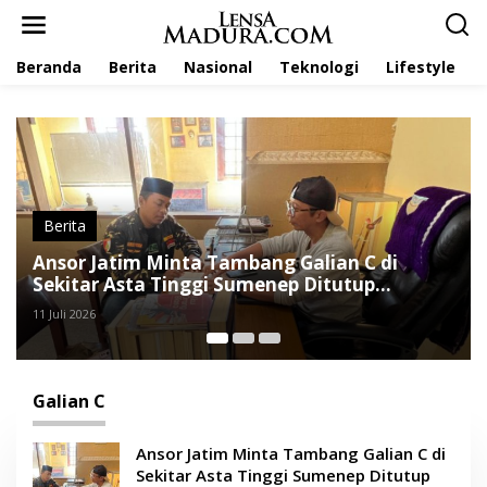
L
e
w
Beranda
Berita
Nasional
Teknologi
Lifestyle
a
t
i
k
e
k
o
n
t
Berita
e
ng Galian C di
PW Ansor Jatim Desak Polda
n
enep Ditutup
Tambang Ilegal di Kawasan 
3 Juli 2026
Galian C
Ansor Jatim Minta Tambang Galian C di
Sekitar Asta Tinggi Sumenep Ditutup