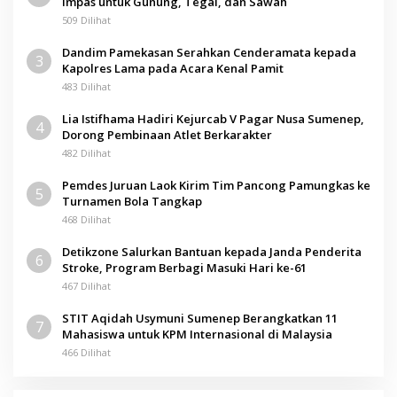
Impas untuk Gunung, Tegal, dan Sawah
509 Dilihat
Dandim Pamekasan Serahkan Cenderamata kepada
3
Kapolres Lama pada Acara Kenal Pamit
483 Dilihat
Lia Istifhama Hadiri Kejurcab V Pagar Nusa Sumenep,
4
Dorong Pembinaan Atlet Berkarakter
482 Dilihat
Pemdes Juruan Laok Kirim Tim Pancong Pamungkas ke
5
Turnamen Bola Tangkap
468 Dilihat
Detikzone Salurkan Bantuan kepada Janda Penderita
6
Stroke, Program Berbagi Masuki Hari ke-61
467 Dilihat
STIT Aqidah Usymuni Sumenep Berangkatkan 11
7
Mahasiswa untuk KPM Internasional di Malaysia
466 Dilihat