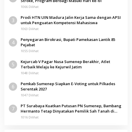
Stroke, Program Berbagi Masuki Hari ke-61
1066 Dilihat
Prodi HTN UIN Madura Jalin Kerja Sama dengan APSI
3
untuk Penguatan Kompetensi Mahasiswa
1063 Dilihat
Penyegaran Birokrasi, Bupati Pamekasan Lantik 85
4
Pejabat
1055 Dilihat
Kejurcab V Pagar Nusa Sumenep Berakhir, Atlet
5
Terbaik Melaju ke Kejurwil Jatim
1048 Dilihat
Pemkab Sumenep Siapkan E-Voting untuk Pilkades
6
Serentak 2027
1047 Dilihat
PT Surabaya Kuatkan Putusan PN Sumenep, Bambang
7
Hermanto Tetap Dinyatakan Pemilik Sah Tanah di
Pamolokan
1016 Dilihat