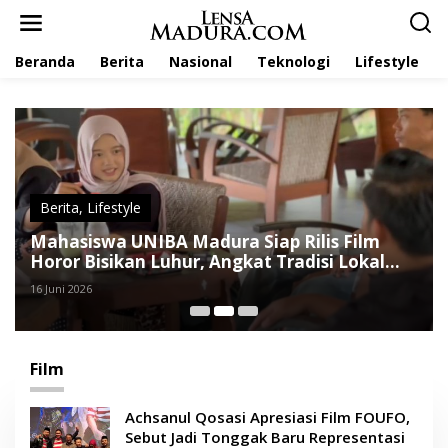
L
e
w
Beranda
Berita
Nasional
Teknologi
Lifestyle
a
t
i
k
e
k
o
n
t
Berita
,
Lifestyle
e
Mahasiswa UNIBA Madura Siap Rilis Film
n
Horor Bisikan Luhur, Angkat Tradisi Lokal
dan Sarat Pesan Moral
16 Juni 2026
Film
Achsanul Qosasi Apresiasi Film FOUFO,
Sebut Jadi Tonggak Baru Representasi