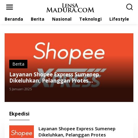
L
e
w
Beranda
Berita
Nasional
Teknologi
Lifestyle
a
t
i
k
e
k
o
n
t
Berita
e
Layanan Shopee Express Sumenep
n
Dikeluhkan, Pelanggan Protes
Keterlambatan dan Praktik Retur Sepihak
5 Januari 2025
Ekpedisi
Layanan Shopee Express Sumenep
Dikeluhkan, Pelanggan Protes