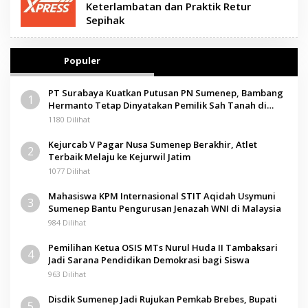
Keterlambatan dan Praktik Retur
Sepihak
Populer
PT Surabaya Kuatkan Putusan PN Sumenep, Bambang
1
Hermanto Tetap Dinyatakan Pemilik Sah Tanah di
Pamolokan
1180 Dilihat
Kejurcab V Pagar Nusa Sumenep Berakhir, Atlet
2
Terbaik Melaju ke Kejurwil Jatim
1077 Dilihat
Mahasiswa KPM Internasional STIT Aqidah Usymuni
3
Sumenep Bantu Pengurusan Jenazah WNI di Malaysia
984 Dilihat
Pemilihan Ketua OSIS MTs Nurul Huda II Tambaksari
4
Jadi Sarana Pendidikan Demokrasi bagi Siswa
963 Dilihat
Disdik Sumenep Jadi Rujukan Pemkab Brebes, Bupati
5