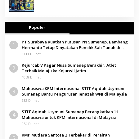
Populer
PT Surabaya Kuatkan Putusan PN Sumenep, Bambang
1
Hermanto Tetap Dinyatakan Pemilik Sah Tanah di
Pamolokan
1111 Dilihat
Kejurcab V Pagar Nusa Sumenep Berakhir, Atlet
2
Terbaik Melaju ke Kejurwil Jatim
1068 Dilihat
Mahasiswa KPM Internasional STIT Aqidah Usymuni
3
Sumenep Bantu Pengurusan Jenazah WNI di Malaysia
982 Dilihat
STIT Aqidah Usymuni Sumenep Berangkatkan 11
4
Mahasiswa untuk KPM Internasional di Malaysia
954 Dilihat
KMP Mutiara Sentosa 2 Terbakar di Perairan
5