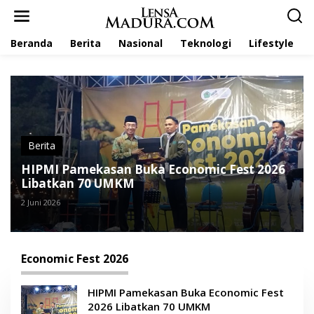
L
e
w
Beranda
Berita
Nasional
Teknologi
Lifestyle
a
t
i
k
e
k
o
n
t
Berita
e
HIPMI Pamekasan Buka Economic Fest 2026
n
Libatkan 70 UMKM
2 Juni 2026
Economic Fest 2026
HIPMI Pamekasan Buka Economic Fest
2026 Libatkan 70 UMKM