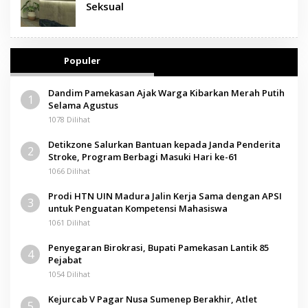
Seksual
Populer
Dandim Pamekasan Ajak Warga Kibarkan Merah Putih
1
Selama Agustus
1078 Dilihat
Detikzone Salurkan Bantuan kepada Janda Penderita
2
Stroke, Program Berbagi Masuki Hari ke-61
1066 Dilihat
Prodi HTN UIN Madura Jalin Kerja Sama dengan APSI
3
untuk Penguatan Kompetensi Mahasiswa
1061 Dilihat
Penyegaran Birokrasi, Bupati Pamekasan Lantik 85
4
Pejabat
1054 Dilihat
Kejurcab V Pagar Nusa Sumenep Berakhir, Atlet
5