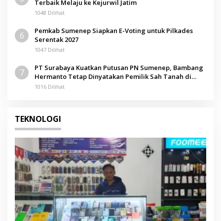
Terbaik Melaju ke Kejurwil Jatim
1048 Dilihat
Pemkab Sumenep Siapkan E-Voting untuk Pilkades
6
Serentak 2027
1047 Dilihat
PT Surabaya Kuatkan Putusan PN Sumenep, Bambang
7
Hermanto Tetap Dinyatakan Pemilik Sah Tanah di
Pamolokan
1016 Dilihat
TEKNOLOGI