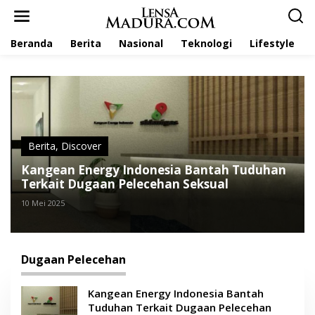
L
e
w
Beranda
Berita
Nasional
Teknologi
Lifestyle
a
t
i
k
e
k
o
n
t
Berita
,
Discover
e
Kangean Energy Indonesia Bantah Tuduhan
n
Terkait Dugaan Pelecehan Seksual
10 Mei 2025
Dugaan Pelecehan
Kangean Energy Indonesia Bantah
Tuduhan Terkait Dugaan Pelecehan