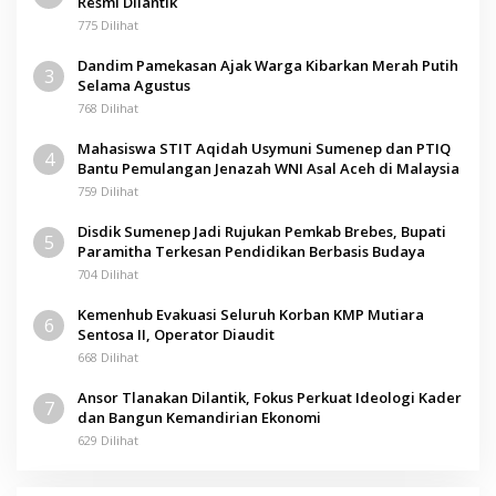
Resmi Dilantik
775 Dilihat
Dandim Pamekasan Ajak Warga Kibarkan Merah Putih
3
Selama Agustus
768 Dilihat
Mahasiswa STIT Aqidah Usymuni Sumenep dan PTIQ
4
Bantu Pemulangan Jenazah WNI Asal Aceh di Malaysia
759 Dilihat
Disdik Sumenep Jadi Rujukan Pemkab Brebes, Bupati
5
Paramitha Terkesan Pendidikan Berbasis Budaya
704 Dilihat
Kemenhub Evakuasi Seluruh Korban KMP Mutiara
6
Sentosa II, Operator Diaudit
668 Dilihat
Ansor Tlanakan Dilantik, Fokus Perkuat Ideologi Kader
7
dan Bangun Kemandirian Ekonomi
629 Dilihat