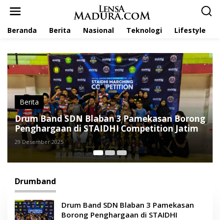
L
e
w
Beranda
Berita
Nasional
Teknologi
Lifestyle
a
t
i
k
e
k
o
n
t
Berita
e
g
Kepala Disbudporapar Sumenep Apresiasi
n
Festival Drumband Pelajar 2024
27 Juni 2024
Drumband
Drum Band SDN Blaban 3 Pamekasan
Borong Penghargaan di STAIDHI