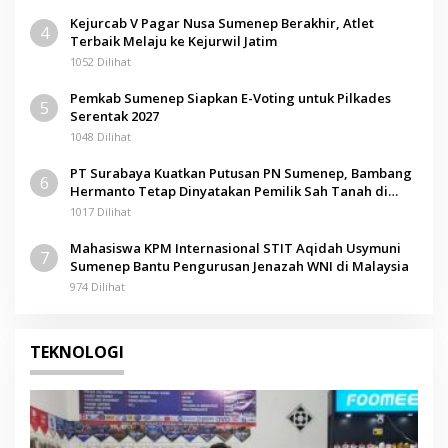
Kejurcab V Pagar Nusa Sumenep Berakhir, Atlet
4
Terbaik Melaju ke Kejurwil Jatim
1052 Dilihat
Pemkab Sumenep Siapkan E-Voting untuk Pilkades
5
Serentak 2027
1048 Dilihat
PT Surabaya Kuatkan Putusan PN Sumenep, Bambang
6
Hermanto Tetap Dinyatakan Pemilik Sah Tanah di
Pamolokan
1017 Dilihat
Mahasiswa KPM Internasional STIT Aqidah Usymuni
7
Sumenep Bantu Pengurusan Jenazah WNI di Malaysia
974 Dilihat
TEKNOLOGI