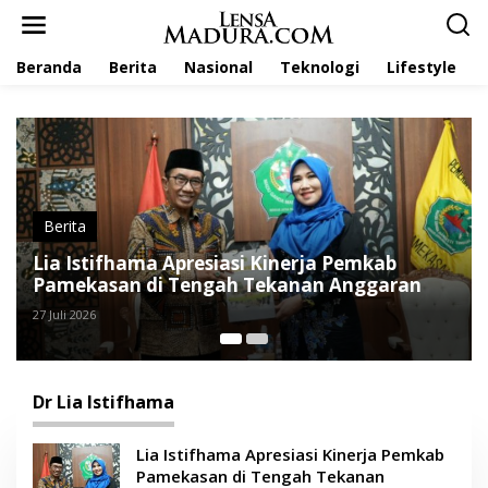
L
e
w
Beranda
Berita
Nasional
Teknologi
Lifestyle
a
t
i
k
e
k
o
n
t
Berita
e
Lia Istifhama Apresiasi Kinerja Pemkab
P
n
Pamekasan di Tengah Tekanan Anggaran
P
27 Juli 2026
1 
Dr Lia Istifhama
Lia Istifhama Apresiasi Kinerja Pemkab
Pamekasan di Tengah Tekanan