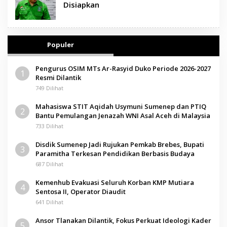
Disiapkan
Populer
Pengurus OSIM MTs Ar-Rasyid Duko Periode 2026-2027
1
Resmi Dilantik
749 Dilihat
Mahasiswa STIT Aqidah Usymuni Sumenep dan PTIQ
2
Bantu Pemulangan Jenazah WNI Asal Aceh di Malaysia
733 Dilihat
Disdik Sumenep Jadi Rujukan Pemkab Brebes, Bupati
3
Paramitha Terkesan Pendidikan Berbasis Budaya
687 Dilihat
Kemenhub Evakuasi Seluruh Korban KMP Mutiara
4
Sentosa II, Operator Diaudit
641 Dilihat
Ansor Tlanakan Dilantik, Fokus Perkuat Ideologi Kader
5