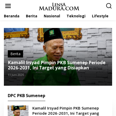
L
e
w
Beranda
Berita
Nasional
Teknologi
Lifestyle
a
t
i
k
e
k
o
n
t
Berita
e
Kamalil Irsyad Pimpin PKB Sumenep Periode
n
2026-2031, Ini Target yang Disiapkan
11 Juni 2026
DPC PKB Sumenep
Kamalil Irsyad Pimpin PKB Sumenep
Periode 2026-2031, Ini Target yang