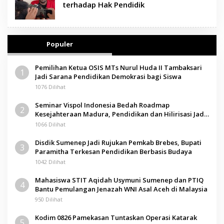
terhadap Hak Pendidik
Populer
Pemilihan Ketua OSIS MTs Nurul Huda II Tambaksari
1
Jadi Sarana Pendidikan Demokrasi bagi Siswa
1076 Dilihat
Seminar Vispol Indonesia Bedah Roadmap
2
Kesejahteraan Madura, Pendidikan dan Hilirisasi Jadi
Kunci
1066 Dilihat
Disdik Sumenep Jadi Rujukan Pemkab Brebes, Bupati
3
Paramitha Terkesan Pendidikan Berbasis Budaya
1042 Dilihat
Mahasiswa STIT Aqidah Usymuni Sumenep dan PTIQ
4
Bantu Pemulangan Jenazah WNI Asal Aceh di Malaysia
950 Dilihat
Kodim 0826 Pamekasan Tuntaskan Operasi Katarak
5