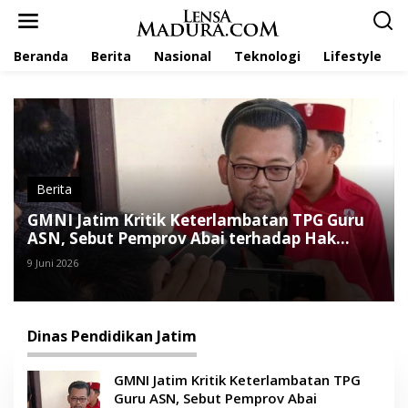
L
e
w
Beranda
Berita
Nasional
Teknologi
Lifestyle
a
t
i
k
e
k
o
n
t
Berita
e
GMNI Jatim Kritik Keterlambatan TPG Guru
n
ASN, Sebut Pemprov Abai terhadap Hak
Pendidik
9 Juni 2026
Dinas Pendidikan Jatim
GMNI Jatim Kritik Keterlambatan TPG
Guru ASN, Sebut Pemprov Abai