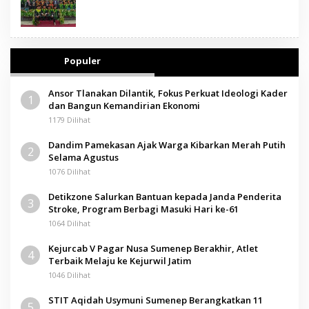
Populer
Ansor Tlanakan Dilantik, Fokus Perkuat Ideologi Kader
1
dan Bangun Kemandirian Ekonomi
1179 Dilihat
Dandim Pamekasan Ajak Warga Kibarkan Merah Putih
2
Selama Agustus
1076 Dilihat
Detikzone Salurkan Bantuan kepada Janda Penderita
3
Stroke, Program Berbagi Masuki Hari ke-61
1064 Dilihat
Kejurcab V Pagar Nusa Sumenep Berakhir, Atlet
4
Terbaik Melaju ke Kejurwil Jatim
1046 Dilihat
STIT Aqidah Usymuni Sumenep Berangkatkan 11
5