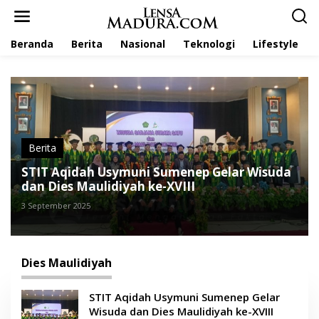
L
e
w
Beranda
Berita
Nasional
Teknologi
Lifestyle
a
t
i
k
e
k
o
n
t
Berita
e
STIT Aqidah Usymuni Sumenep Gelar Wisuda
n
dan Dies Maulidiyah ke-XVIII
3 September 2025
Dies Maulidiyah
STIT Aqidah Usymuni Sumenep Gelar
Wisuda dan Dies Maulidiyah ke-XVIII