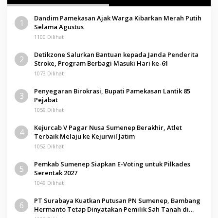
Dandim Pamekasan Ajak Warga Kibarkan Merah Putih
1
Selama Agustus
1100 Dilihat
Detikzone Salurkan Bantuan kepada Janda Penderita
2
Stroke, Program Berbagi Masuki Hari ke-61
1073 Dilihat
Penyegaran Birokrasi, Bupati Pamekasan Lantik 85
3
Pejabat
1059 Dilihat
Kejurcab V Pagar Nusa Sumenep Berakhir, Atlet
4
Terbaik Melaju ke Kejurwil Jatim
1052 Dilihat
Pemkab Sumenep Siapkan E-Voting untuk Pilkades
5
Serentak 2027
1049 Dilihat
PT Surabaya Kuatkan Putusan PN Sumenep, Bambang
6
Hermanto Tetap Dinyatakan Pemilik Sah Tanah di