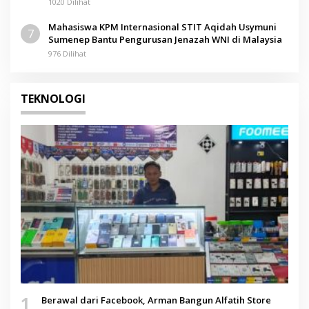
Pamolokan
1020 Dilihat
Mahasiswa KPM Internasional STIT Aqidah Usymuni
7
Sumenep Bantu Pengurusan Jenazah WNI di Malaysia
976 Dilihat
TEKNOLOGI
1
Berawal dari Facebook, Arman Bangun Alfatih Store