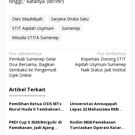
tinggi,” katanya. (dir/mr)
Dies Maulidiyah
Sarjana Strata Satu
STIT Aqidah Usymuni
Sumenep
Wisuda STITA Sumenep
N
Pos sebelumnya
Pos berikutnya
Pemkab Sumenep Gelar
Kopertais Dorong STIT
a
Doa Bersama, Bagikan
Aqidah Usymuni Sumenep
v
Sembako ke Pengemudi
Naik Status Jadi Institut
Ojek Online
i
g
Artikel Terkait
a
s
Pemilihan Ketua OSIS MTs
Universitas Annuqayah
Nurul Huda II Tambaksari
Lepas 22 Mahasiswa KKN
i
Jadi Sarana Pendidikan
Internasional ke Arab
p
Demokrasi bagi Siswa
Saudi
PKDI Cup II 2026 Bergulir di
Kodim 0826 Pamekasan
Pamekasan, Jadi Ajang
Tuntaskan Operasi Katarak
o
Silaturahmi Kepala Desa se-
Gratis, 160 Pasien Jalani