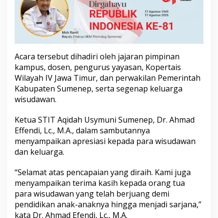
a
u
l
i
d
i
Acara tersebut dihadiri oleh jajaran pimpinan
y
a
kampus, dosen, pengurus yayasan, Kopertais
h
Wilayah IV Jawa Timur, dan perwakilan Pemerintah
k
Kabupaten Sumenep, serta segenap keluarga
e
wisudawan.
-
X
V
Ketua STIT Aqidah Usymuni Sumenep, Dr. Ahmad
I
Effendi, Lc., M.A., dalam sambutannya
I
menyampaikan apresiasi kepada para wisudawan
I
dan keluarga.
“Selamat atas pencapaian yang diraih. Kami juga
menyampaikan terima kasih kepada orang tua
para wisudawan yang telah berjuang demi
pendidikan anak-anaknya hingga menjadi sarjana,”
kata Dr. Ahmad Efendi, Lc., M.A.