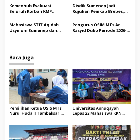
s
Madura
Tindakan Medis
Kemenhub Evakuasi
Disdik Sumenep Jadi
Seluruh Korban KMP
Rujukan Pemkab Brebes,
Mutiara Sentosa II,
Bupati Paramitha Terkesan
Operator Diaudit
Pendidikan Berbasis
Mahasiswa STIT Aqidah
Pengurus OSIM MTs Ar-
Budaya
Usymuni Sumenep dan
Rasyid Duko Periode 2026-
PTIQ Bantu Pemulangan
2027 Resmi Dilantik
Jenazah WNI Asal Aceh di
Malaysia
Baca Juga
Pemilihan Ketua OSIS MTs
Universitas Annuqayah
Nurul Huda II Tambaksari
Lepas 22 Mahasiswa KKN
Jadi Sarana Pendidikan
Internasional ke Arab Saudi
Demokrasi bagi Siswa