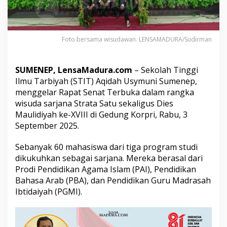
u
m
e
n
Foto bersama wisudawan. LENSAMADURA/Sudirman
e
p
G
e
SUMENEP, LensaMadura.com
– Sekolah Tinggi
l
Ilmu Tarbiyah (STIT) Aqidah Usymuni Sumenep,
a
menggelar Rapat Senat Terbuka dalam rangka
r
wisuda sarjana Strata Satu sekaligus Dies
W
Maulidiyah ke-XVIII di Gedung Korpri, Rabu, 3
i
s
September 2025.
u
d
Sebanyak 60 mahasiswa dari tiga program studi
a
dikukuhkan sebagai sarjana. Mereka berasal dari
d
Prodi Pendidikan Agama Islam (PAI), Pendidikan
a
n
Bahasa Arab (PBA), dan Pendidikan Guru Madrasah
D
Ibtidaiyah (PGMI).
i
e
s
M