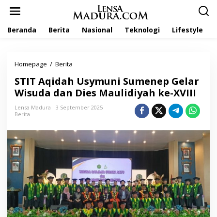
L
e
w
Beranda
Berita
Nasional
Teknologi
Lifestyle
a
t
i
k
Homepage
/
Berita
S
e
T
k
STIT Aqidah Usymuni Sumenep Gelar
I
o
T
Wisuda dan Dies Maulidiyah ke-XVIII
n
A
t
q
Lensa Madura
3 September 2025
e
Berita
i
n
d
a
h
U
s
y
m
u
n
i
S