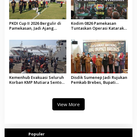
PKDI Cup II 2026 Bergulir di
Kodim 0826 Pamekasan
Pamekasan, Jadi Ajang
Tuntaskan Operasi Katarak
Silaturahmi Kepala Desa se-
Gratis, 160 Pasien Jalani
Madura
Tindakan Medis
Kemenhub Evakuasi Seluruh
Disdik Sumenep Jadi Rujukan
Korban KMP Mutiara Sentosa
Pemkab Brebes, Bupati
II, Operator Diaudit
Paramitha Terkesan
Pendidikan Berbasis Budaya
View More
Populer