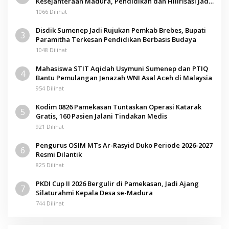
Kesejahteraan Madura, Pendidikan dan Hilirisasi Jadi
Kunci
1066 Dilihat
Disdik Sumenep Jadi Rujukan Pemkab Brebes, Bupati
3
Paramitha Terkesan Pendidikan Berbasis Budaya
1048 Dilihat
Mahasiswa STIT Aqidah Usymuni Sumenep dan PTIQ
4
Bantu Pemulangan Jenazah WNI Asal Aceh di Malaysia
954 Dilihat
Kodim 0826 Pamekasan Tuntaskan Operasi Katarak
5
Gratis, 160 Pasien Jalani Tindakan Medis
921 Dilihat
Pengurus OSIM MTs Ar-Rasyid Duko Periode 2026-2027
6
Resmi Dilantik
825 Dilihat
PKDI Cup II 2026 Bergulir di Pamekasan, Jadi Ajang
7
Silaturahmi Kepala Desa se-Madura
744 Dilihat