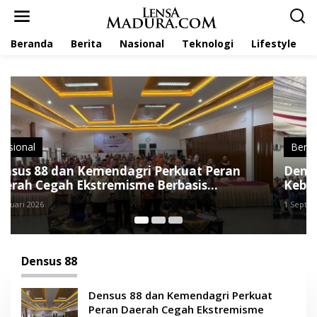
L
e
w
Beranda
Berita
Nasional
Teknologi
Lifestyle
a
t
i
k
e
k
o
n
t
Berita
e
Densus 88 AT Polri Gelar Pembinaan
n
Kebangsaan di Universitas Trunojoyo
Madura
1 September 2025
Densus 88
Densus 88 dan Kemendagri Perkuat
Peran Daerah Cegah Ekstremisme