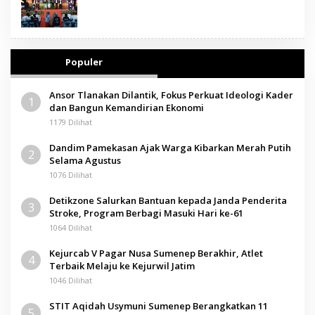
Populer
Ansor Tlanakan Dilantik, Fokus Perkuat Ideologi Kader
1
dan Bangun Kemandirian Ekonomi
1179 Dilihat
Dandim Pamekasan Ajak Warga Kibarkan Merah Putih
2
Selama Agustus
1076 Dilihat
Detikzone Salurkan Bantuan kepada Janda Penderita
3
Stroke, Program Berbagi Masuki Hari ke-61
1064 Dilihat
Kejurcab V Pagar Nusa Sumenep Berakhir, Atlet
4
Terbaik Melaju ke Kejurwil Jatim
1046 Dilihat
STIT Aqidah Usymuni Sumenep Berangkatkan 11
5