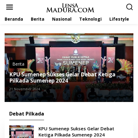
L
e
w
Beranda
Berita
Nasional
Teknologi
Lifestyle
a
t
i
k
e
k
o
n
t
Berita
e
KPU Sumenep Sukses Gelar Debat Ketiga
n
Pilkada Sumenep 2024
21 November 2024
Debat Pilkada
KPU Sumenep Sukses Gelar Debat
Ketiga Pilkada Sumenep 2024