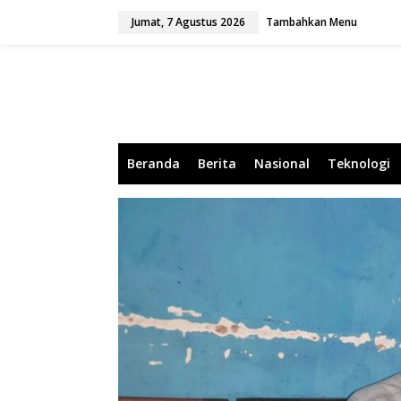
L
Jumat, 7 Agustus 2026
Tambahkan Menu
e
w
a
t
i
k
e
k
o
Beranda
Berita
Nasional
Teknologi
n
t
e
n