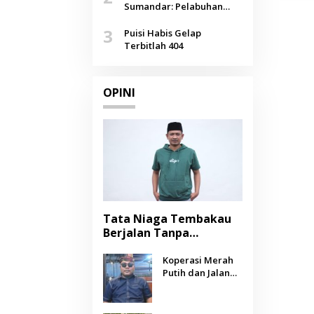
Agustus
Sumandar: Pelabuhan
Pasongsongan, Salopeng,
3
Selendang Benang Merah
Puisi Habis Gelap
Lombang
Terbitlah 404
OPINI
Tata Niaga Tembakau
Berjalan Tanpa
Instrumen, Benarkah
Negara Berpihak
Koperasi Merah
Putih dan Jalan
kepada Petani?
Panjang Menuju
Kesejahteraan