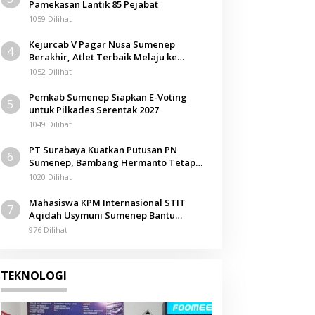
Pamekasan Lantik 85 Pejabat
1059 Dilihat
Kejurcab V Pagar Nusa Sumenep
4
Berakhir, Atlet Terbaik Melaju ke
Kejurwil Jatim
1052 Dilihat
Pemkab Sumenep Siapkan E-Voting
5
untuk Pilkades Serentak 2027
1049 Dilihat
PT Surabaya Kuatkan Putusan PN
6
Sumenep, Bambang Hermanto Tetap
Dinyatakan Pemilik Sah Tanah di
1020 Dilihat
Pamolokan
Mahasiswa KPM Internasional STIT
7
Aqidah Usymuni Sumenep Bantu
Pengurusan Jenazah WNI di Malaysia
976 Dilihat
TEKNOLOGI