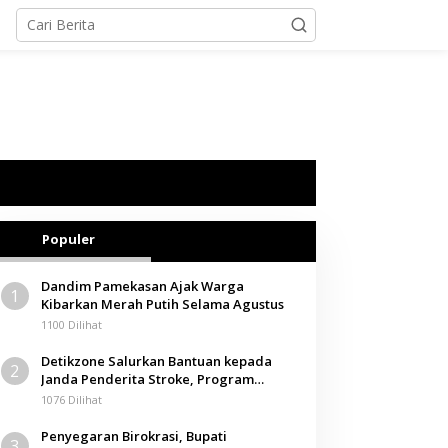
Populer
Dandim Pamekasan Ajak Warga
1
Kibarkan Merah Putih Selama Agustus
1100 Dilihat
Detikzone Salurkan Bantuan kepada
2
Janda Penderita Stroke, Program
Berbagi Masuki Hari ke-61
1076 Dilihat
Penyegaran Birokrasi, Bupati
3