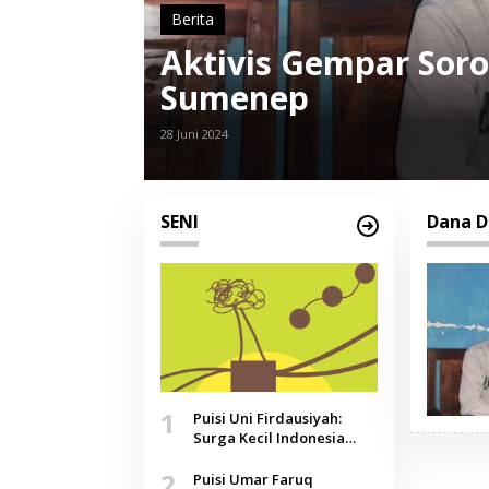
Berita
Aktivis Gempar Soro
Sumenep
28 Juni 2024
SENI
Dana 
1
Puisi Uni Firdausiyah:
Surga Kecil Indonesia
yang Tak Lagi Perawan,
2
Doa yang Jauh, Narasi
Puisi Umar Faruq