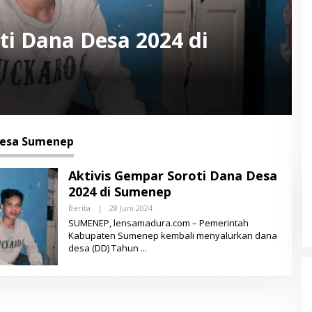
ti Dana Desa 2024 di
Desa Sumenep
Aktivis Gempar Soroti Dana Desa
2024 di Sumenep
Berita
|
28 Juni 2024
O
L
SUMENEP, lensamadura.com – Pemerintah
E
Kabupaten Sumenep kembali menyalurkan dana
H
desa (DD) Tahun
L
E
N
S
A
M
A