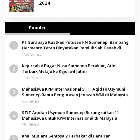
2024
Populer
PT Surabaya Kuatkan Putusan PN Sumenep, Bambang
1
Hermanto Tetap Dinyatakan Pemilik Sah Tanah di
Pamolokan
1130 Dilihat
Kejurcab V Pagar Nusa Sumenep Berakhir, Atlet
2
Terbaik Melaju ke Kejurwil Jatim
1069 Dilihat
Mahasiswa KPM Internasional STIT Aqidah Usymuni
3
Sumenep Bantu Pengurusan Jenazah WNI di Malaysia
982 Dilihat
STIT Aqidah Usymuni Sumenep Berangkatkan 11
4
Mahasiswa untuk KPM Internasional di Malaysia
954 Dilihat
KMP Mutiara Sentosa 2 Terbakar di Perairan
5