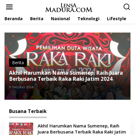
L
e
w
Beranda
Berita
Nasional
Teknologi
Lifestyle
a
t
i
k
e
k
o
n
t
Berita
e
Akhil Harumkan Nama Sumenep, Raih Juara
n
Berbusana Terbaik Raka Raki Jatim 2024
9 Oktober 2024
Busana Terbaik
Akhil Harumkan Nama Sumenep, Raih
Juara Berbusana Terbaik Raka Raki Jatim