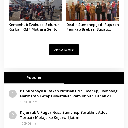
Kemenhub Evakuasi Seluruh
Disdik Sumenep Jadi Rujukan
Korban KMP Mutiara Sentosa
Pemkab Brebes, Bupati
II, Operator Diaudit
Paramitha Terkesan
Pendidikan Berbasis Budaya
View More
Populer
PT Surabaya Kuatkan Putusan PN Sumenep, Bambang
1
Hermanto Tetap Dinyatakan Pemilik Sah Tanah di
Pamolokan
1130 Dilihat
Kejurcab V Pagar Nusa Sumenep Berakhir, Atlet
2
Terbaik Melaju ke Kejurwil Jatim
1069 Dilihat