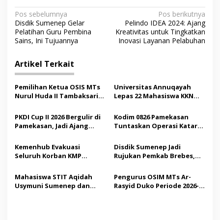
N
Pos sebelumnya
Pos berikutnya
Disdik Sumenep Gelar
Pelindo IDEA 2024: Ajang
a
Pelatihan Guru Pembina
Kreativitas untuk Tingkatkan
v
Sains, Ini Tujuannya
Inovasi Layanan Pelabuhan
i
Artikel Terkait
g
a
Pemilihan Ketua OSIS MTs
Universitas Annuqayah
s
Nurul Huda II Tambaksari
Lepas 22 Mahasiswa KKN
Jadi Sarana Pendidikan
Internasional ke Arab
i
Demokrasi bagi Siswa
Saudi
PKDI Cup II 2026 Bergulir di
Kodim 0826 Pamekasan
p
Pamekasan, Jadi Ajang
Tuntaskan Operasi Katarak
Silaturahmi Kepala Desa se-
Gratis, 160 Pasien Jalani
o
Madura
Tindakan Medis
Kemenhub Evakuasi
Disdik Sumenep Jadi
s
Seluruh Korban KMP
Rujukan Pemkab Brebes,
Mutiara Sentosa II,
Bupati Paramitha Terkesan
Operator Diaudit
Pendidikan Berbasis
Mahasiswa STIT Aqidah
Pengurus OSIM MTs Ar-
Budaya
Usymuni Sumenep dan
Rasyid Duko Periode 2026-
PTIQ Bantu Pemulangan
2027 Resmi Dilantik
Jenazah WNI Asal Aceh di
Malaysia