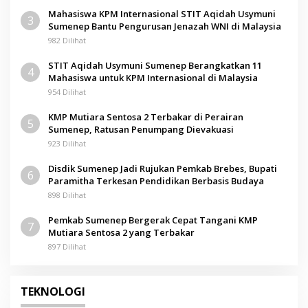
Mahasiswa KPM Internasional STIT Aqidah Usymuni
3
Sumenep Bantu Pengurusan Jenazah WNI di Malaysia
982 Dilihat
STIT Aqidah Usymuni Sumenep Berangkatkan 11
4
Mahasiswa untuk KPM Internasional di Malaysia
954 Dilihat
KMP Mutiara Sentosa 2 Terbakar di Perairan
5
Sumenep, Ratusan Penumpang Dievakuasi
923 Dilihat
Disdik Sumenep Jadi Rujukan Pemkab Brebes, Bupati
6
Paramitha Terkesan Pendidikan Berbasis Budaya
898 Dilihat
Pemkab Sumenep Bergerak Cepat Tangani KMP
7
Mutiara Sentosa 2 yang Terbakar
897 Dilihat
TEKNOLOGI