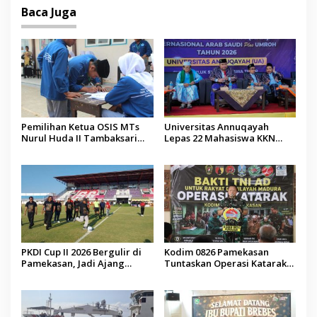
Baca Juga
Pemilihan Ketua OSIS MTs
Universitas Annuqayah
Nurul Huda II Tambaksari
Lepas 22 Mahasiswa KKN
Jadi Sarana Pendidikan
Internasional ke Arab Saudi
Demokrasi bagi Siswa
PKDI Cup II 2026 Bergulir di
Kodim 0826 Pamekasan
Pamekasan, Jadi Ajang
Tuntaskan Operasi Katarak
Silaturahmi Kepala Desa se-
Gratis, 160 Pasien Jalani
Madura
Tindakan Medis