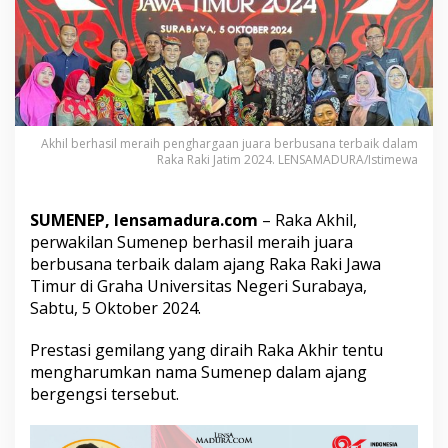
u
m
e
n
e
p
,
R
Akhil berhasil meraih penghargaan juara berbusana terbaik dalam
a
Raka Raki Jatim 2024. LENSAMADURA/Istimewa
i
h
J
SUMENEP, lensamadura.com
– Raka Akhil,
u
perwakilan Sumenep berhasil meraih juara
a
r
berbusana terbaik dalam ajang Raka Raki Jawa
a
Timur di Graha Universitas Negeri Surabaya,
B
Sabtu, 5 Oktober 2024.
e
r
Prestasi gemilang yang diraih Raka Akhir tentu
b
u
mengharumkan nama Sumenep dalam ajang
s
bergengsi tersebut.
a
n
a