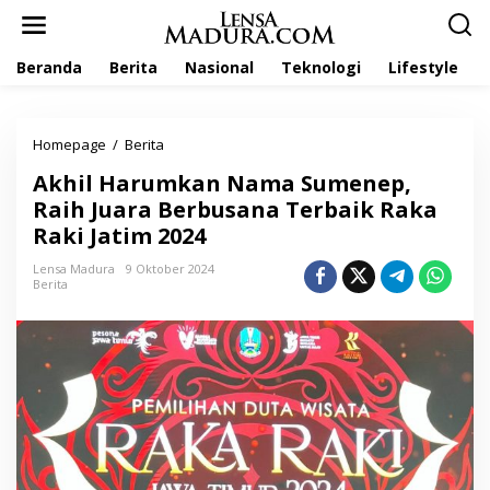
L
e
w
Beranda
Berita
Nasional
Teknologi
Lifestyle
a
t
i
k
Homepage
/
Berita
A
e
k
k
Akhil Harumkan Nama Sumenep,
h
o
i
Raih Juara Berbusana Terbaik Raka
n
l
t
Raki Jatim 2024
H
e
a
n
Lensa Madura
9 Oktober 2024
r
Berita
u
m
k
a
n
N
a
m
a
S