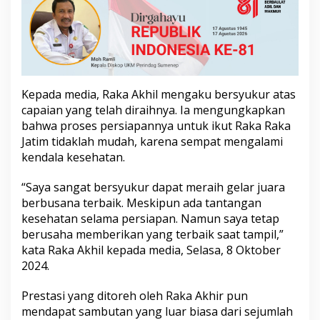
T
e
r
b
a
i
k
Kepada media, Raka Akhil mengaku bersyukur atas
R
capaian yang telah diraihnya. Ia mengungkapkan
a
k
bahwa proses persiapannya untuk ikut Raka Raka
a
Jatim tidaklah mudah, karena sempat mengalami
R
kendala kesehatan.
a
k
“Saya sangat bersyukur dapat meraih gelar juara
i
J
berbusana terbaik. Meskipun ada tantangan
a
kesehatan selama persiapan. Namun saya tetap
t
berusaha memberikan yang terbaik saat tampil,”
i
kata Raka Akhil kepada media, Selasa, 8 Oktober
m
2
2024.
0
2
Prestasi yang ditoreh oleh Raka Akhir pun
4
mendapat sambutan yang luar biasa dari sejumlah