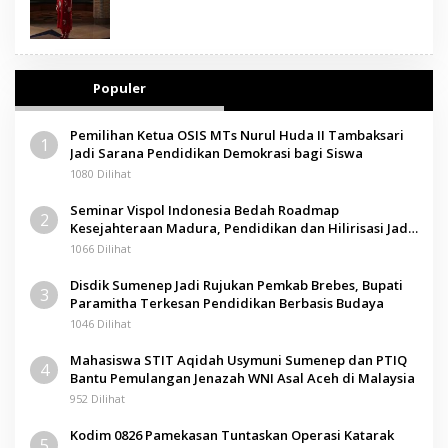
Populer
Pemilihan Ketua OSIS MTs Nurul Huda II Tambaksari
1
Jadi Sarana Pendidikan Demokrasi bagi Siswa
1080 Dilihat
Seminar Vispol Indonesia Bedah Roadmap
2
Kesejahteraan Madura, Pendidikan dan Hilirisasi Jadi
Kunci
1066 Dilihat
Disdik Sumenep Jadi Rujukan Pemkab Brebes, Bupati
3
Paramitha Terkesan Pendidikan Berbasis Budaya
1046 Dilihat
Mahasiswa STIT Aqidah Usymuni Sumenep dan PTIQ
4
Bantu Pemulangan Jenazah WNI Asal Aceh di Malaysia
952 Dilihat
Kodim 0826 Pamekasan Tuntaskan Operasi Katarak
5