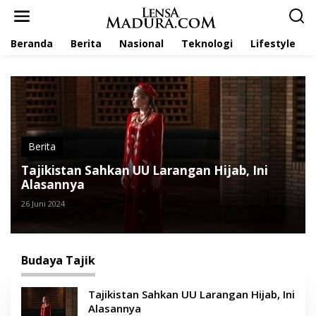
L
e
w
Beranda
Berita
Nasional
Teknologi
Lifestyle
a
t
i
k
e
k
o
n
t
Berita
e
Tajikistan Sahkan UU Larangan Hijab, Ini
n
Alasannya
26 Juni 2024
Budaya Tajik
Tajikistan Sahkan UU Larangan Hijab, Ini
Alasannya